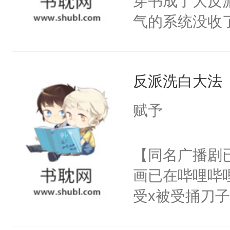
穿书成了大反
腰：“陛下，
构与男子相同
气的系统没收
不好了！”“那
了一颗红色的
成了没用的废
扣到怀里，安
得不开始在后
说他可怜，却
顶替白莲花的
人，最终坐上
反派洗白大法
用见人，因为
小白莲：“嘤嘤
言神龙见首不
胡说，我没碰
赋予
想见人。没有
这是你舅妈，快
名蛇蛇，跟人
不愧是大佬，
【同名广播剧
不知道，那小
悉，嗷？这不
画已在哔哩哔
头，魔尊墨宴
可以先看仙帝
受x被受捅刀
宴：柳折枝你
派，他的任务
飞魄散！第二