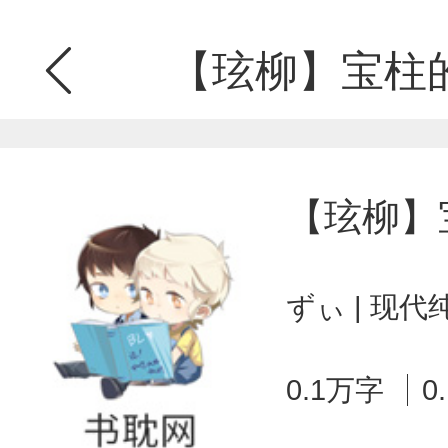
【玹柳】宝柱
【玹柳】
ずぃ | 现
0.1万字
0