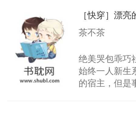
一位合适的男
们竟然欺负你
［快穿］漂亮
病，一个个的
宴：要不你跟
上了还是无动
茶不茶
来……“蛇蛇
力跟男主称兄
好，别人都想
间变脸背叛他
绝美哭包乖巧社
堂魔尊……行
的恶事他都对
始终一人新生
位，当日就抢
一个权力滔天
的宿主，但是
神偏执：不许
右男主又报复
个社恐小哭包
腿，把你锁在
个世界了。直
宿主，元宝只
有人养？还有
他说：【您需
你，打他一巴
种威胁手段没
年，存活下来
右脸欠踹$￥#
他是社恐，墨