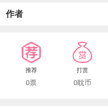
作者
推荐
打赏
0
票
0
耽币