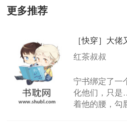
更多推荐
［快穿］大佬
红茶叔叔
宁书绑定了一
化他们，只是
着他的腰，勾
角落，捏着他
尝尝。”当红