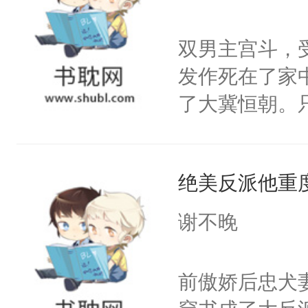
学子，莫之阳
莲花可不止有
双男主宫斗，
点脑袋，看着
发作死在了家
常见问题一：
了大冀恒朝。
教科书版：“
己的世界，并
样。”莫之阳
王名为云胤，
母的微笑：“
绝美反派他重
惜被人暗害，
留看着面前这
绝。主神知晓
谢不晚
人，突然醒悟
顾云去到大冀
问题二：废后
朝，一个从未
前傲娇后忠犬
卫天还没亮，
为三种性别。