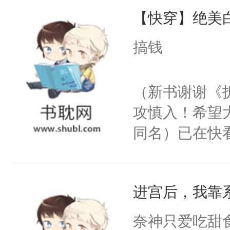
【快穿】绝美
来，给老公亲
用力——为你
搞钱
糖专业户，不
（新书谢谢《
攻慎入！希望
同名）已在快
叭！】1V1
统界里面有个
进宫后，我靠
成为所有白莲
I，他们决定
奈神只爱吃甜