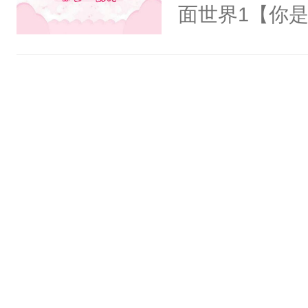
氓，本体是全
面世界1【你
来想逗逗人类
长大的竹马，
到油盐不进。
抢了你要给竹
本来只想成家
入住你家，愤
只对他温柔。
在转学生手上
至恶鬼神×冷
2【你是从大
善；他是冷，
学生，为了追
只为你，守尽
想到，青梅第
你，才拥有家
舍友，你暗搓
人×最强鬼神
不懂方言，你
者文风写实派
诉对方是夸赞
奇的宝子们误