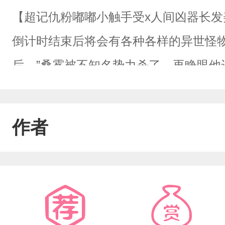
【超记仇粉嘟嘟小触手受x人间凶器长发
倒计时结束后将会有各种各样的异世怪
后。”桑雾被不知名势力杀了。再睁眼他
生成了一个有十条触手粉嘟嘟的假章鱼
二是你见过会说人话的章鱼吗？倒计时
作者
个只有婴儿拳头大小特别适合卖萌的假
身就撞进了一个结实的胸膛，紧随而来
滚带爬，十条小触手跑出了残影。身后
嗤:“小东西逃得还挺快。”桑雾很气愤