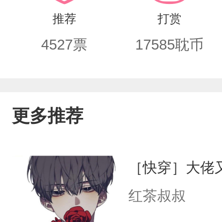
要“报仇”！！-闻经贺患有失忆症和“随
推荐
打赏
己变得非常暴戾，杀怪物的效率咔咔翻
4527
票
17585
耽币
后总跟着一只偷偷搞“恶作剧”的十条触
的怪物不一样，长得粉嘟嘟，个头只有婴
嘤”的叫声。就……怪可爱的。神奇的是
更多推荐
作。再一次把逃跑的小怪物抓回来，闻
劣道:“小怪物，再跑把你煮了熬汤喝。
［快穿］大佬
指:“要我说多少遍？我不是怪物！”*本
红茶叔叔
变人，各种私设怪物出没。