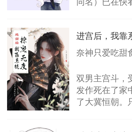
同名）已在快
叭！】1V1
统界里面有个
进宫后，我靠
成为所有白莲
I，他们决定
奈神只爱吃甜
学子，莫之阳
莲花可不止有
双男主宫斗，
点脑袋，看着
发作死在了家
常见问题一：
了大冀恒朝。
教科书版：“
己的世界，并
样。”莫之阳
王名为云胤，
母的微笑：“