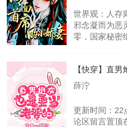
间变脸背叛他
不愧是大佬，
世界观：人存
的恶事他都对
悉，嗷？这不
邪念凝而为恶
一个权力滔天
可以先看仙帝
零，国家秘密
右男主又报复
士，以武力、
个世界了。直
界分三性：男
他说：【您需
【快穿】直男
子嗣）。盘龙
年，存活下来
孤独成性，被
薛泞
再说一遍。】
貌美送花郎，
世界苟活十年。
嘴硬心软、宠
更新时间：2
他才发现：他的
论区留言置顶