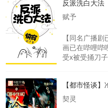
反派洗白大法
惜被人暗害，
留看着面前这
绝。主神知晓
赋予
人，突然醒悟
顾云去到大冀
问题二：废后
朝，一个从未
【同名广播剧
卫天还没亮，
为三种性别。
画已在哔哩哔
腰：“陛下，
构与男子相同
受x被受捅刀
不好了！”“那
了一颗红色的
派，他的任务
扣到怀里，安
得不开始在后
一位合适的男
顶替白莲花的
人，最终坐上
【都市怪谈】
病，一个个的
小白莲：“嘤嘤
上了还是无动
胡说，我没碰
契灵
力跟男主称兄
这是你舅妈，快