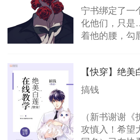
宁书绑定了一
化他们，只是
着他的腰，勾
角落，捏着他
尝尝。”当红
【快穿】绝美
来，给老公亲
用力——为你
搞钱
糖专业户，不
（新书谢谢《
攻慎入！希望