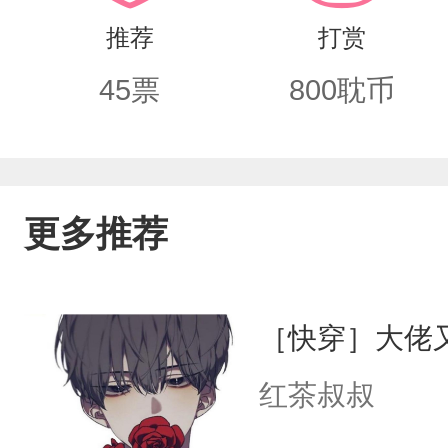
推荐
打赏
45
票
800
耽币
更多推荐
［快穿］大佬
红茶叔叔