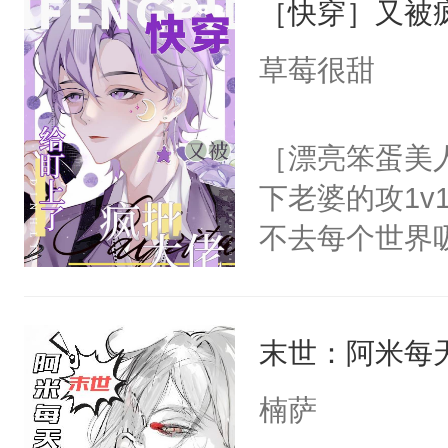
［快穿］又被
困在别墅深处
的脚踝，肆意
草莓很甜
疼你了。”黑
红：“师尊的
［漂亮笨蛋美
Alpha大佬
下老婆的攻1v
动，“老婆，
不去每个世界
他的手腕，清
容颜无处遮掩
笑：“宝宝，
咬着不放。-
的混血影帝将
末世：阿米每
从闻家讨回去
天，“老婆，
背，眼里是致
楠萨
任务的姜洛洛
我的妻子，什