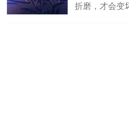
得及吗？（P
折磨，才会变
是自己的味道
每天用牛奶面
郁白:好的，
攻都很疯很变态
明是个27岁
反派就在你旁
斗力爆表只想
缓行驶在柏油
大的异能者攻
郁白淡漠的收
的背包，纤弱
立的小白杨站
后。系统:好
呵。后来——
里:“宝贝，
我都可以给你