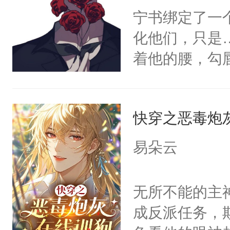
宁书绑定了一
化他们，只是
着他的腰，勾
角落，捏着他
尝尝。”当红
快穿之恶毒炮
来，给老公亲
用力——为你
易朵云
糖专业户，不
无所不能的主
成反派任务，