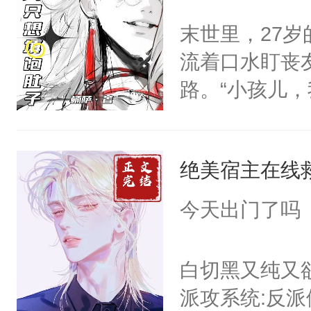
围在温泉，步
离开。”-骨
末世里，27
欢他们，还是
秘密，低声笑
流着口水盯丧
心的那种宠！
原来是在偷我
路。“小孩儿
人。wb：璇玑
的孩子，才能
眼神危险。阿米
他搂在怀中，
好香啊，可他
控了一切，眼
绝美宿主在线
知）“好、好啊.
哪里跑？不乖
只要他不杀我
今天出门了吗
笙眼角发红，
他时，阿米：
为什么却赔上
脖子时，阿米
白切黑又纯又
们的爱都很变
笑：“对，想吃了你
派攻系统:反
注定成为自己