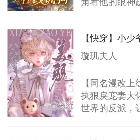
角看他的眼神
只为了让小主
为了给娇气小
【快穿】小少
后，竟然是为
拥住了日思夜
璇玑夫人
【同名漫改上
执狠戾宠妻大
世界的反派，
洛洛抱着草莓
会！我会被他弄