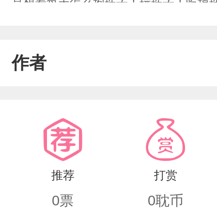
是想着每天怎么抱珠子！玩珠子！吃掉
示小小恶龙，我不想要。“想待在我身边？
么？我才不要你！”（恶龙破碎，拼不回
作者
人说他这龙又吓人又恐怖，小天师更加不
呢？”“我啊，招招还不是给捏肩揉腿，哼
小子！放开我。”“不放，想做更多，哥
来，我错了！
推荐
打赏
0
票
0
耽币