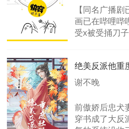
朝，一个从未
【同名广播剧
卫天还没亮，
为三种性别。
画已在哔哩哔
腰：“陛下，
构与男子相同
受x被受捅刀
不好了！”“那
了一颗红色的
派，他的任务
扣到怀里，安
得不开始在后
一位合适的男
顶替白莲花的
人，最终坐上
绝美反派他重
病，一个个的
小白莲：“嘤嘤
上了还是无动
胡说，我没碰
谢不晚
力跟男主称兄
这是你舅妈，快
间变脸背叛他
不愧是大佬，
前傲娇后忠犬
的恶事他都对
悉，嗷？这不
穿书成了大反
一个权力滔天
可以先看仙帝