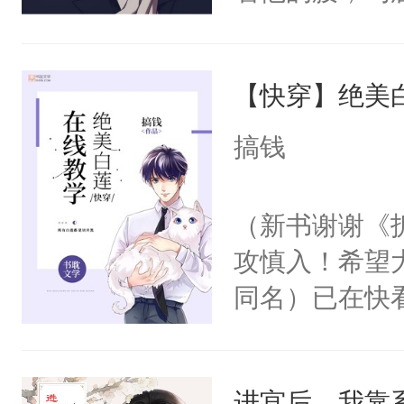
角落，捏着他
尝尝。”当红
【快穿】绝美
来，给老公亲
用力——为你
搞钱
糖专业户，不
（新书谢谢《
攻慎入！希望
同名）已在快
叭！】1V1
统界里面有个
进宫后，我靠