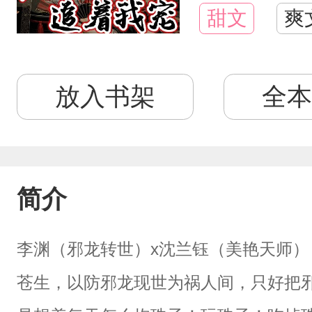
甜文
爽
放入书架
全本
简介
李渊（邪龙转世）x沈兰钰（美艳天师
苍生，以防邪龙现世为祸人间，只好把