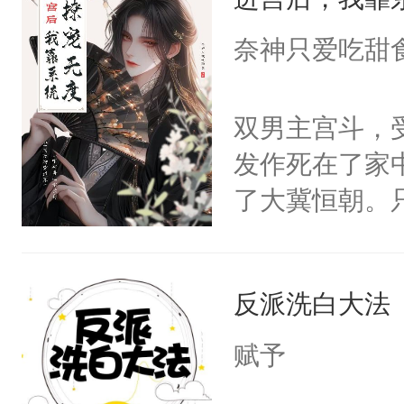
成为所有白莲
I，他们决定
奈神只爱吃甜
学子，莫之阳
莲花可不止有
双男主宫斗，
点脑袋，看着
发作死在了家
常见问题一：
了大冀恒朝。
教科书版：“
己的世界，并
样。”莫之阳
王名为云胤，
母的微笑：“
反派洗白大法
惜被人暗害，
留看着面前这
绝。主神知晓
赋予
人，突然醒悟
顾云去到大冀
问题二：废后