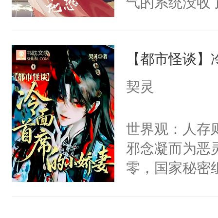
气的系统没收
右男主又报复
成了没用的废
个世界了。直
说他可怜，却
他说：【您需
【都市怪谈】
用见人，因为
年，存活下来
言神龙见首不
契灵
再说一遍。】
想见人。没有
世界苟活十年。
名蛇蛇，跟人
世界观：人存
不知道，那小
邪念凝而为恶
头，魔尊墨宴
零，国家秘密
宴：柳折枝你
士，以武力、
飞魄散！第二
界分三性：男
们竟然欺负你