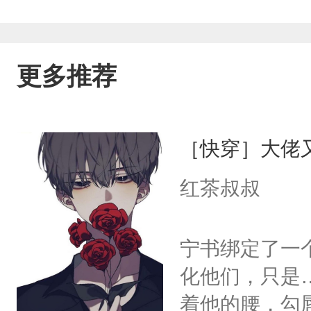
更多推荐
［快穿］大佬
红茶叔叔
宁书绑定了一
化他们，只是
着他的腰，勾