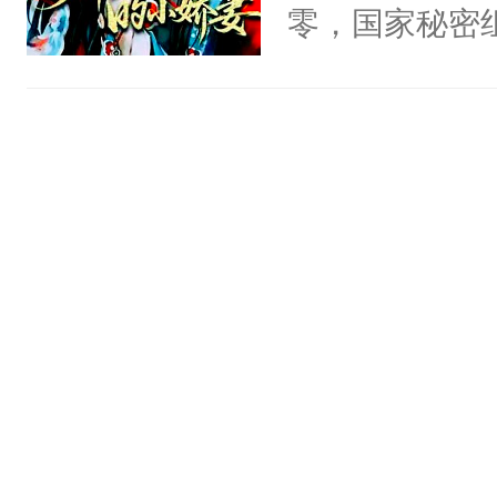
头，魔尊墨宴
零，国家秘密
宴：柳折枝你
士，以武力、
飞魄散！第二
界分三性：男
们竟然欺负你
子嗣）。盘龙
宴：要不你跟
孤独成性，被
来……“蛇蛇
貌美送花郎，
好，别人都想
嘴硬心软、宠
堂魔尊……行
他才发现：他的
位，当日就抢
氓，本体是全
神偏执：不许
来想逗逗人类
腿，把你锁在
到油盐不进。
有人养？还有