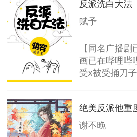
反派洗白大法
惜被人暗害，
留看着面前这
绝。主神知晓
赋予
人，突然醒悟
顾云去到大冀
问题二：废后
朝，一个从未
【同名广播剧
卫天还没亮，
为三种性别。
画已在哔哩哔
腰：“陛下，
构与男子相同
受x被受捅刀
不好了！”“那
了一颗红色的
派，他的任务
扣到怀里，安
得不开始在后
一位合适的男
顶替白莲花的
人，最终坐上
绝美反派他重
病，一个个的
小白莲：“嘤嘤
上了还是无动
胡说，我没碰
谢不晚
力跟男主称兄
这是你舅妈，快