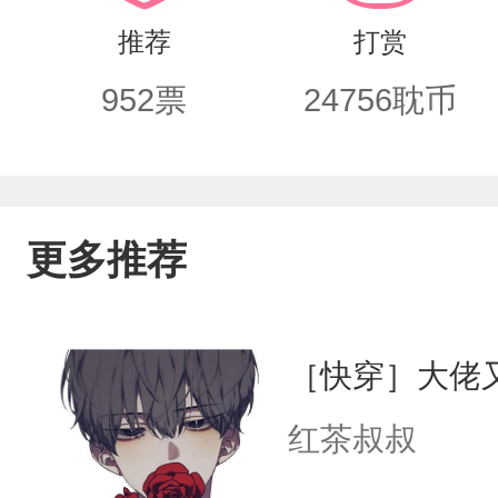
推荐
打赏
952
票
24756
耽币
更多推荐
［快穿］大佬
红茶叔叔