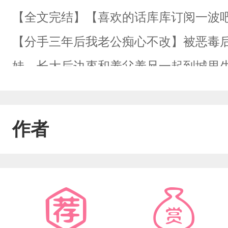
【全文完结】【喜欢的话库库订阅一波
【分手三年后我老公痴心不改】被恶毒
娃，长大后边枣和养父养兄一起到城里
饼，前期校园后期娱乐圈+豪门，非常
会！甜甜的恋爱！受不是弱受，我们小
作者
枣）x霸道深情醋精攻（谭丞）双洁一