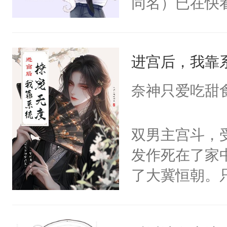
同名）已在快
叭！】1V1
统界里面有个
进宫后，我靠
成为所有白莲
I，他们决定
奈神只爱吃甜
学子，莫之阳
莲花可不止有
双男主宫斗，
点脑袋，看着
发作死在了家
常见问题一：
了大冀恒朝。
教科书版：“
己的世界，并
样。”莫之阳
王名为云胤，
母的微笑：“