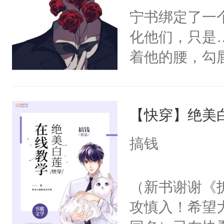
宁书绑定了一
化他们，只是
着他的腰，勾
角落，捏着他
尝尝。”当红
【快穿】绝美
来，给老公亲
用力——为你
搞钱
糖专业户，不
（新书谢谢《
攻慎入！希望