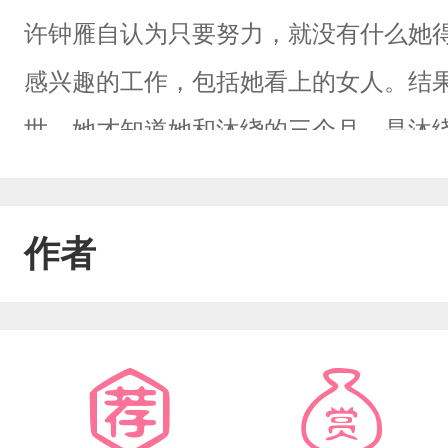
许钟雁自认为只要努力，就没有什么她
感兴趣的工作，包括她看上的女人。结
世。她才知道她和沐绕的三个月，是沐
手，却没想到是沐饶的猎物。她又一次
缴械投降，“我们是要一辈子在一起的。
作者
笑，沐绕让她输得体无完肤。“许钟雁，
败北。一次次败北换来一次唯一的心动