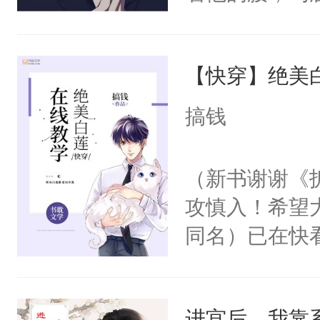
角落，捏着他
尝尝。”当红
【快穿】绝美
来，给老公亲
用力——为你
搞钱
糖专业户，不
（新书谢谢《
攻慎入！希望
同名）已在快
叭！】1V1
统界里面有个
进宫后，我靠