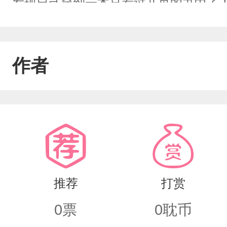
发现自己穿到一本只看过几页的书中了
的世界？别人穿越有系统有外挂，怎么
于能拜入第一个修仙的门下，遇到一个师
作者
前好感度+5。”好家伙，原来不是没有
感外就没其他作用了。淦！而浒清夏以
界，在以为终于能成婚的时候突然死了
推荐
打赏
0
票
0
耽币