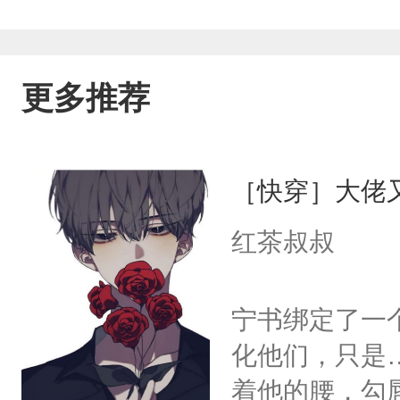
更多推荐
［快穿］大佬
红茶叔叔
宁书绑定了一
化他们，只是
着他的腰，勾