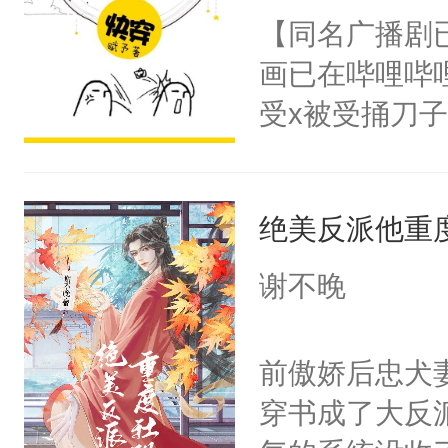
朝，一个从未
【同名广播剧
卫天还没亮，
为三种性别。
画已在哔哩哔
腰：“陛下，
构与男子相同
受x被受捅刀
不好了！”“那
了一颗红色的
派，他的任务
扣到怀里，安
得不开始在后
一位合适的男
顶替白莲花的
人，最终坐上
绝美反派他重
病，一个个的
小白莲：“嘤嘤
上了还是无动
胡说，我没碰
谢不晚
力跟男主称兄
这是你舅妈，快
间变脸背叛他
不愧是大佬，
前傲娇后忠犬
的恶事他都对
悉，嗷？这不
穿书成了大反
一个权力滔天
可以先看仙帝