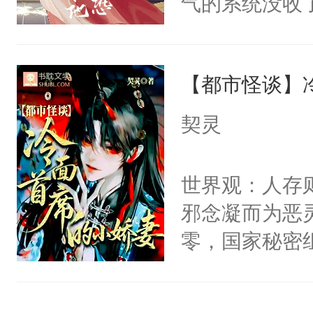
气的系统没收
右男主又报复
成了没用的废
个世界了。直
说他可怜，却
他说：【您需
【都市怪谈】
用见人，因为
年，存活下来
言神龙见首不
契灵
再说一遍。】
想见人。没有
世界苟活十年。
名蛇蛇，跟人
世界观：人存
不知道，那小
邪念凝而为恶
头，魔尊墨宴
零，国家秘密
宴：柳折枝你
士，以武力、
飞魄散！第二
界分三性：男
们竟然欺负你