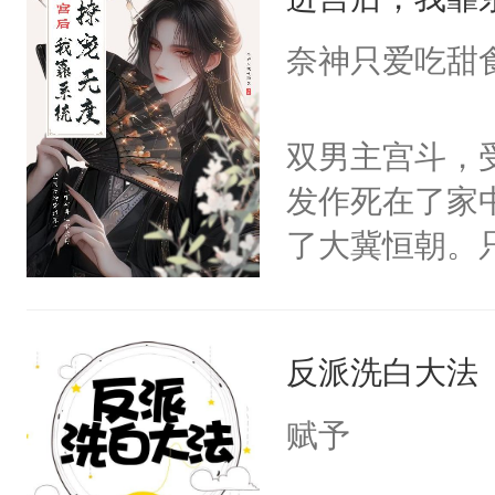
成为所有白莲
I，他们决定
奈神只爱吃甜
学子，莫之阳
莲花可不止有
双男主宫斗，
点脑袋，看着
发作死在了家
常见问题一：
了大冀恒朝。
教科书版：“
己的世界，并
样。”莫之阳
王名为云胤，
母的微笑：“
反派洗白大法
惜被人暗害，
留看着面前这
绝。主神知晓
赋予
人，突然醒悟
顾云去到大冀
问题二：废后