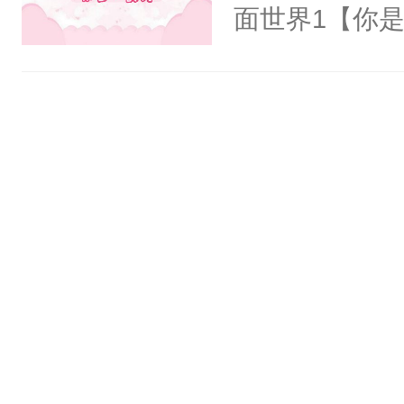
氓，本体是全
面世界1【你
来想逗逗人类
长大的竹马，
到油盐不进。
抢了你要给竹
本来只想成家
入住你家，愤
只对他温柔。
在转学生手上
至恶鬼神×冷
2【你是从大
善；他是冷，
学生，为了追
只为你，守尽
想到，青梅第
你，才拥有家
舍友，你暗搓
人×最强鬼神
不懂方言，你
者文风写实派
诉对方是夸赞
奇的宝子们误