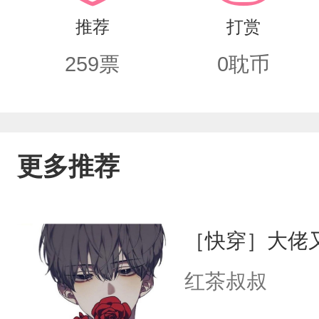
角。同他永远在一起，这是命运。\\\"阿钰
推荐
打赏
仅谈了俩月的渣男前男友2攻的身份不简
259
票
0
耽币
更多推荐
［快穿］大佬
红茶叔叔