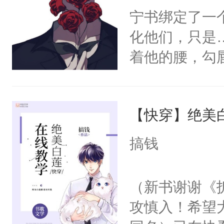
宁书绑定了一
化他们，只是
着他的腰，勾
角落，捏着他
尝尝。”当红
【快穿】绝美
来，给老公亲
用力——为你
搞钱
糖专业户，不
（新书谢谢《
攻慎入！希望