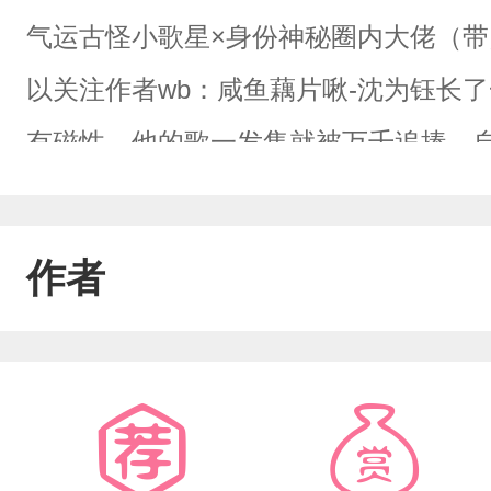
气运古怪小歌星×身份神秘圈内大佬（
以关注作者wb：咸鱼藕片啾-沈为钰长
有磁性，他的歌一发售就被万千追捧。
路千丈。仿佛浑身气运被吸干。从前途
狠狠吸粉，到圈内避之不及喝凉水都塞
作者
热门综艺，再遇渣男和小三。他手撕渣
料，获得全网一直好评。重回巅峰，写
正名；磨练演技，轻松过关。一路走来，
的轮廓隐藏在黑暗中，深黑双眸紧盯他