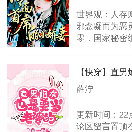
间变脸背叛他
不愧是大佬，
世界观：人存
的恶事他都对
悉，嗷？这不
邪念凝而为恶
一个权力滔天
可以先看仙帝
零，国家秘密
右男主又报复
士，以武力、
个世界了。直
界分三性：男
他说：【您需
【快穿】直男
子嗣）。盘龙
年，存活下来
孤独成性，被
薛泞
再说一遍。】
貌美送花郎，
世界苟活十年。
嘴硬心软、宠
更新时间：2
他才发现：他的
论区留言置顶