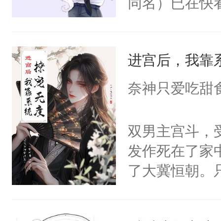
同名）已在快
叭！】1V1
统界里面有个
进宫后，我靠
成为所有白莲
I，他们决定
奈神只爱吃甜
学子，莫之阳
莲花可不止有
双男主宫斗，
点脑袋，看着
发作死在了家
常见问题一：
了大冀恒朝。
教科书版：“
己的世界，并
样。”莫之阳
王名为云胤，
母的微笑：“