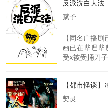
反派洗白大法
惜被人暗害，
留看着面前这
绝。主神知晓
赋予
人，突然醒悟
顾云去到大冀
问题二：废后
朝，一个从未
【同名广播剧
卫天还没亮，
为三种性别。
画已在哔哩哔
腰：“陛下，
构与男子相同
受x被受捅刀
不好了！”“那
了一颗红色的
派，他的任务
扣到怀里，安
得不开始在后
一位合适的男
顶替白莲花的
人，最终坐上
【都市怪谈】
病，一个个的
小白莲：“嘤嘤
上了还是无动
胡说，我没碰
契灵
力跟男主称兄
这是你舅妈，快