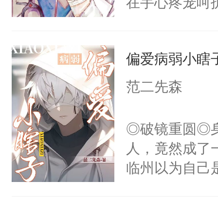
在手心疼宠呵
了当年。回到
美强惨系统”。
个宗门成为正
任务目标爱上
道吗？大师兄
偏爱病弱小瞎
任务完成。”阮
二师兄了。乙
上，别说追了
范二先森
忘记了对二师
小宿主被病态
此便再好不过
腰被大掌死死
◎破镜重圆◎
会给大师兄回
啊……我该怎
人，竟然成了
现言烬就站在
小少爷被血族
临州以为自己
静。这一世，
破少年雪腻纤
到这个小瞎子
只是师兄。-
人，好甜……
不得自己去死
情不比受少，
嫩柔软的腰腹