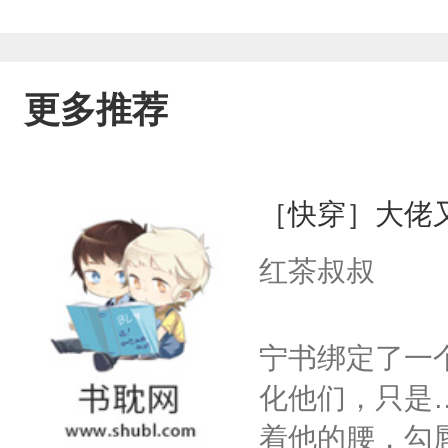
更多推荐
［快穿］大佬
红茶叔叔
宁书绑定了一
化他们，只是
着他的腰，勾