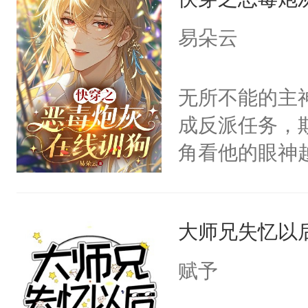
子嗣）。盘龙
孤独成性，被
易朵云
貌美送花郎，
嘴硬心软、宠
无所不能的主
他才发现：他的
成反派任务，
氓，本体是全
角看他的眼神
来想逗逗人类
只为了让小主
到油盐不进。
为了给娇气小
本来只想成家
大师兄失忆以
后，竟然是为
只对他温柔。
拥住了日思夜
赋予
至恶鬼神×冷
善；他是冷，