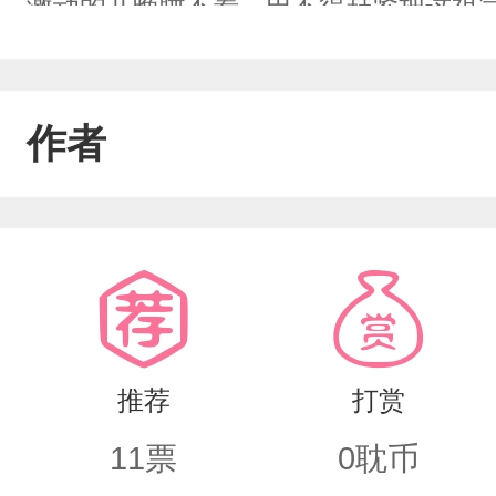
激动的几晚睡不着，巴不得赶紧把这祖
待腻了，并不是想去投胎。于是众鬼纷纷
间。褚晏一听不用投胎也可以去人间玩
作者
这一去就再也回不来了……*人间。褚
人，有些头疼。早知道他就不恶作剧吓
之，褚晏只能认命活着。可是……谁能
料缠身，濒临破产的小糊咖？
推荐
打赏
11
票
0
耽币