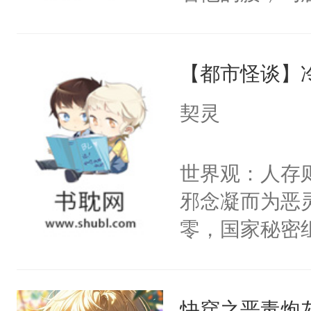
角落，捏着他
尝尝。”当红
【都市怪谈】
来，给老公亲
用力——为你
契灵
糖专业户，不
世界观：人存
邪念凝而为恶
零，国家秘密
士，以武力、
界分三性：男
快穿之恶毒炮