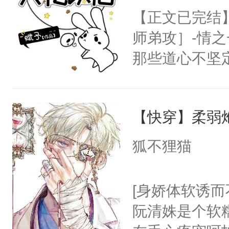
【正文已完结
只为你，守尽
师弟攻］-情
你，才拥有家
那些道心不坚
人×最强鬼神
到了师弟，无
者文风写实派
甚至为此一念
奇的宝子们误
【快穿】柔弱
妄。当他看到
白，这一切终
狐不狸猫
头。而宗门也
子，门下所有
[身娇体软诱而
杀了同为魔道
阮清姝是个软
绝于师门前。