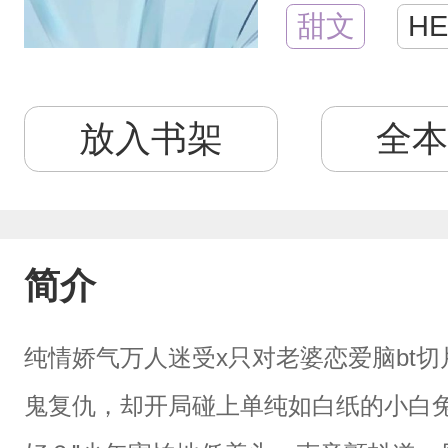
甜文
HE
放入书架
全本
简介
纯情娇气万人迷受x只对老婆恋爱脑bt
鬼复仇，却开局碰上单纯如白纸的小白兔