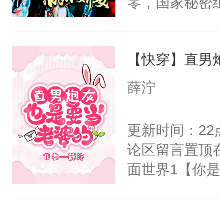
零，国家秘密
右男主又报复
士，以武力、
个世界了。直
界分三性：男
他说：【您需
【快穿】直男
子嗣）。盘龙
年，存活下来
孤独成性，被
薛泞
再说一遍。】
貌美送花郎，
世界苟活十年。
嘴硬心软、宠
更新时间：2
他才发现：他的
论区留言置顶
氓，本体是全
面世界1【你
来想逗逗人类
长大的竹马，
到油盐不进。
抢了你要给竹
本来只想成家