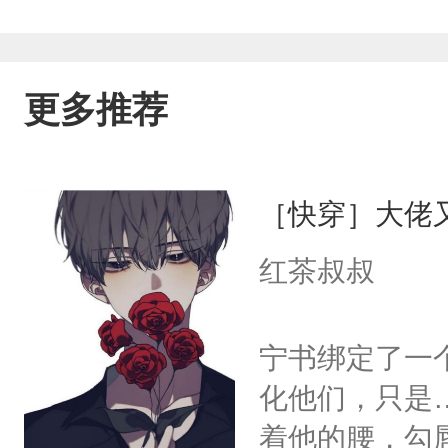
更多推荐
［快穿］大佬
红茶叔叔
宁书绑定了一
化他们，只是
着他的腰，勾