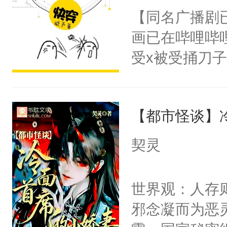
朝，一个从未
【同名广播剧
卫天还没亮，
为三种性别。
画已在哔哩哔
腰：“陛下，
构与男子相同
受x被受捅刀
不好了！”“那
了一颗红色的
派，他的任务
扣到怀里，安
得不开始在后
一位合适的男
顶替白莲花的
人，最终坐上
【都市怪谈】
病，一个个的
小白莲：“嘤嘤
上了还是无动
胡说，我没碰
契灵
力跟男主称兄
这是你舅妈，快
间变脸背叛他
不愧是大佬，
世界观：人存
的恶事他都对
悉，嗷？这不
邪念凝而为恶
一个权力滔天
可以先看仙帝