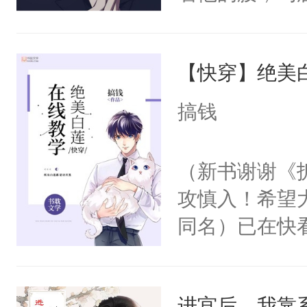
角落，捏着他
尝尝。”当红
【快穿】绝美
来，给老公亲
用力——为你
搞钱
糖专业户，不
（新书谢谢《
攻慎入！希望
同名）已在快
叭！】1V1
统界里面有个
进宫后，我靠