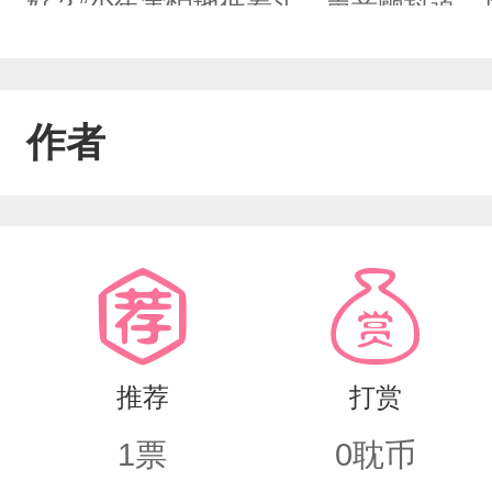
好？”少年害怕地低着头，声音颤抖道。
什么他已经听不见了，他喉结上下滚动，
你。”【位面二】被奸人所害导致双腿残
作者
小美人坐在床边，正怯生生，眼角泛红担
声细语地哄着小美人，“乖，快过来，坐
安稳。”小美人委屈控诉，耷拉下眼摇头
竟然站了起来，朝手足无措的小美人一
的温和有礼英俊强大，洁身自好的帝国
推荐
打赏
却被人看见，他虔诚地偷吻一位睡着的
1
票
0
耽币
酷无情的血族亲王终是沦陷入他挚爱的