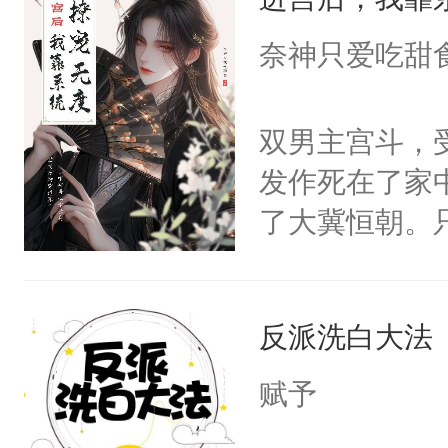
成为所有白莲
I，他们决定
奈神只爱吃甜
学子，莫之阳
莲花可不止有
双男主宫斗，
点脑袋，看着
发作死在了家
常见问题一：
了大冀恒朝。
教科书版：“
己的世界，并
样。”莫之阳
王名为云胤，
母的微笑：“
反派洗白大法
惜被人暗害，
留看着面前这
绝。主神知晓
赋予
人，突然醒悟
顾云去到大冀
问题二：废后