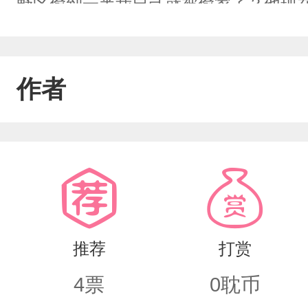
野区偷到一半我自己就被偷家了？他现
含着泪参加考试。不然死路一条，烦人
――面对其它参赛者时，他重拳出击，主
作者
治小菜鸡！碰到魔怔人时，他:你说的对
亡冤申吧，它是一款二次元开放大世界
他:Man,whatcanIsay？――高
能打九尾狐妖小乖受（封面元素均为关
推荐
打赏
4
票
0
耽币