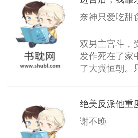
成为所有白莲
I，他们决定
奈神只爱吃甜
学子，莫之阳
莲花可不止有
双男主宫斗，
点脑袋，看着
发作死在了家
常见问题一：
了大冀恒朝。
教科书版：“
己的世界，并
样。”莫之阳
王名为云胤，
母的微笑：“
绝美反派他重
惜被人暗害，
留看着面前这
绝。主神知晓
谢不晚
人，突然醒悟
顾云去到大冀
问题二：废后