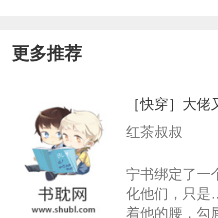
更多推荐
［快穿］大佬
红茶叔叔
宁书绑定了一
化他们，只是
着他的腰，勾