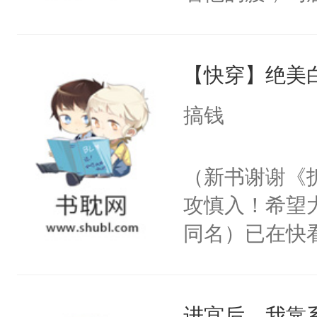
角落，捏着他
尝尝。”当红
【快穿】绝美
来，给老公亲
用力——为你
搞钱
糖专业户，不
（新书谢谢《
攻慎入！希望
同名）已在快
叭！】1V1
统界里面有个
进宫后，我靠