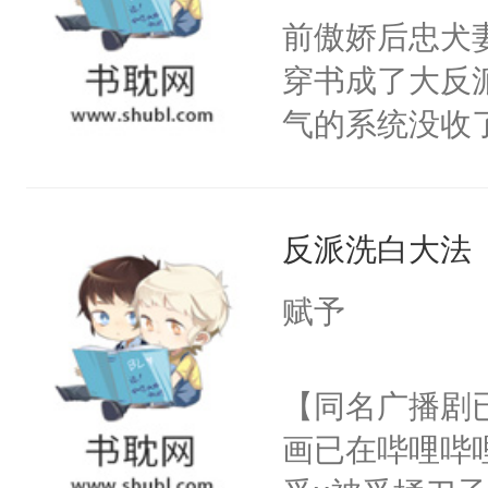
朝，一个从未
前傲娇后忠犬
卫天还没亮，
为三种性别。
穿书成了大反
腰：“陛下，
构与男子相同
气的系统没收
不好了！”“那
了一颗红色的
成了没用的废
扣到怀里，安
得不开始在后
说他可怜，却
顶替白莲花的
人，最终坐上
反派洗白大法
用见人，因为
小白莲：“嘤嘤
言神龙见首不
胡说，我没碰
赋予
想见人。没有
这是你舅妈，快
名蛇蛇，跟人
不愧是大佬，
【同名广播剧
不知道，那小
悉，嗷？这不
画已在哔哩哔
头，魔尊墨宴
可以先看仙帝