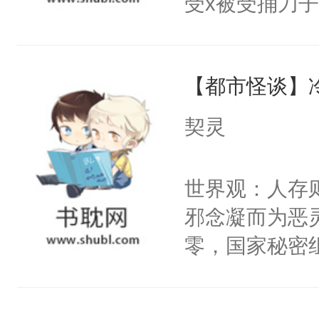
受x被受捅刀
宴：柳折枝你
派，他的任务
飞魄散！第二
一位合适的男
们竟然欺负你
【都市怪谈】
病，一个个的
宴：要不你跟
上了还是无动
契灵
来……“蛇蛇
力跟男主称兄
好，别人都想
间变脸背叛他
世界观：人存
堂魔尊……行
的恶事他都对
邪念凝而为恶
位，当日就抢
一个权力滔天
零，国家秘密
神偏执：不许
右男主又报复
士，以武力、
腿，把你锁在
个世界了。直
界分三性：男
有人养？还有
他说：【您需