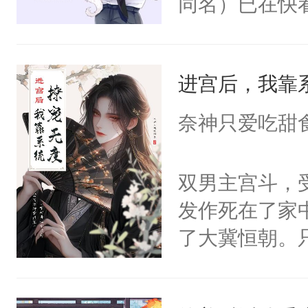
同名）已在快
叭！】1V1
统界里面有个
进宫后，我靠
成为所有白莲
I，他们决定
奈神只爱吃甜
学子，莫之阳
莲花可不止有
双男主宫斗，
点脑袋，看着
发作死在了家
常见问题一：
了大冀恒朝。
教科书版：“
己的世界，并
样。”莫之阳
王名为云胤，
母的微笑：“