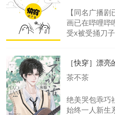
名蛇蛇，跟人
不愧是大佬，
【同名广播剧
不知道，那小
悉，嗷？这不
画已在哔哩哔
头，魔尊墨宴
可以先看仙帝
受x被受捅刀
宴：柳折枝你
派，他的任务
飞魄散！第二
一位合适的男
们竟然欺负你
［快穿］漂亮
病，一个个的
宴：要不你跟
上了还是无动
茶不茶
来……“蛇蛇
力跟男主称兄
好，别人都想
间变脸背叛他
绝美哭包乖巧社
堂魔尊……行
的恶事他都对
始终一人新生
位，当日就抢