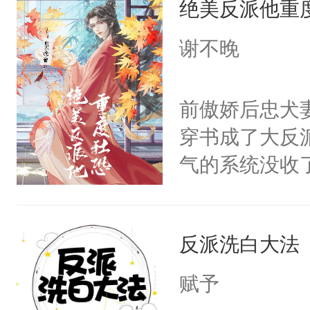
绝美反派他重
惜被人暗害，
留看着面前这
绝。主神知晓
谢不晚
人，突然醒悟
顾云去到大冀
问题二：废后
朝，一个从未
前傲娇后忠犬
卫天还没亮，
为三种性别。
穿书成了大反
腰：“陛下，
构与男子相同
气的系统没收
不好了！”“那
了一颗红色的
成了没用的废
扣到怀里，安
得不开始在后
说他可怜，却
顶替白莲花的
人，最终坐上
反派洗白大法
用见人，因为
小白莲：“嘤嘤
言神龙见首不
胡说，我没碰
赋予
想见人。没有
这是你舅妈，快