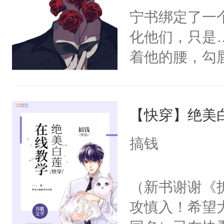
宁书绑定了一
化他们，只是
着他的腰，勾
角落，捏着他
尝尝。”当红
【快穿】绝美
来，给老公亲
用力——为你
搞钱
糖专业户，不
（新书谢谢《
攻慎入！希望