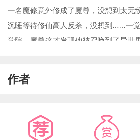
一名魔修意外修成了魔尊，没想到太无
沉睡等待修仙高人反杀，没想到.....
学院，魔尊这才发现他被召唤到了异世
只好把目光放在世界第一的魔法学院，
这个世界独有的魔王，教导天命主角如
作者
法世界，主角择月恰好带着某种秘密重
背叛伤害他的人们受尽折磨，可是谁能
出一个人，还占了他未来的魔王位置。