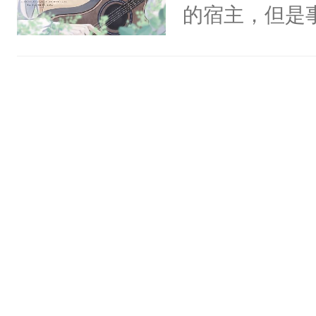
一个权力滔天
的宿主，但是
神偏执：不许
右男主又报复
个社恐小哭包
腿，把你锁在
个世界了。直
宿主，元宝只
有人养？还有
他说：【您需
你，打他一巴
种威胁手段没
年，存活下来
右脸欠踹$￥#
他是社恐，墨
再说一遍。】
白嫩嫩一看就
哄：祖宗，求
世界苟活十年。
前，抬手摸了
不出去啊……1
句：“魂淡！”元
血：可爱，想
阴恻恻的看着
招惹我的，你