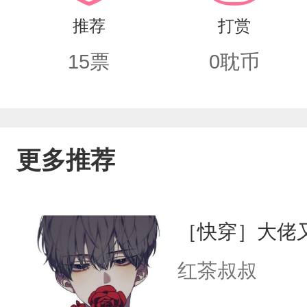
推荐
打赏
15
票
0
耽币
更多推荐
［快穿］大佬
红茶叔叔