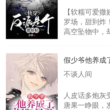
世界苟活十年。
前，抬手摸了
不出去啊……1
【软糯可爱撒娇
句：“魂淡！”元
罗场，甜到炸！
血：可爱，想
高空坠物中，
阴恻恻的看着
要成为一个优
招惹我的，你
主称霸位面！
点头：“你自
假少爷他养成
在一起！”温
谁！”反正有
的矜贵男人，
不谈人间
打工的！小世
别人在一起，
码，泪水还没
的细腰眼角阴
人皮话多炮灰
了！尼玛！到
到我干你了。
唐果一睁眼，