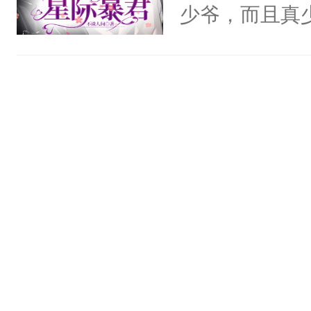
将自己的计划
少爷，而且真
后称霸世界！
自知争不过男
踝往自己怀里
拾好包袱，带
的。”温凌被欺
田。种田好，
轻一点亲好不
致富奔小康。
主拍桌对线:
稳，就被人坑
走！”商业巨
隶。小奴隶吃
按在桌子上，嗓
气大能干活，
身心干净！嘎
提供暖呼呼毛
解气！
没想到几年后
所有人闻风丧