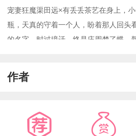
宠妻狂魔渠田远×有丢丢茶艺在身上，
瓶，天真的守着一个人，盼着那人回头
的名字。时过境迁，终是庄周梦了蝶。
渠田远有且仅有的无上珍宝。“渠田远，天
最亮的是什么？”“星星”颜愉指指头顶
作者
田远的额间，视线轻柔含情，语气眷恋缠