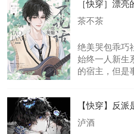
［快穿］漂亮
病，一个个的
宴：要不你跟
上了还是无动
茶不茶
来……“蛇蛇
力跟男主称兄
好，别人都想
间变脸背叛他
绝美哭包乖巧社
堂魔尊……行
的恶事他都对
始终一人新生
位，当日就抢
一个权力滔天
的宿主，但是
神偏执：不许
右男主又报复
个社恐小哭包
腿，把你锁在
个世界了。直
宿主，元宝只
有人养？还有
他说：【您需
【快穿】反派
你，打他一巴
种威胁手段没
年，存活下来
右脸欠踹$￥#
他是社恐，墨
泸酒
再说一遍。】
白嫩嫩一看就
哄：祖宗，求