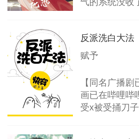
气的系统没收
了一颗红色的
成了没用的废
得不开始在后
说他可怜，却
人，最终坐上
反派洗白大法
用见人，因为
言神龙见首不
赋予
想见人。没有
名蛇蛇，跟人
【同名广播剧
不知道，那小
画已在哔哩哔
头，魔尊墨宴
受x被受捅刀
宴：柳折枝你
派，他的任务
飞魄散！第二
一位合适的男
们竟然欺负你