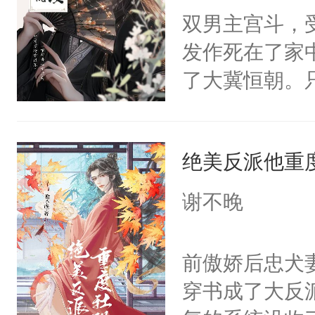
双男主宫斗，
发作死在了家
了大冀恒朝。
己的世界，并
王名为云胤，
绝美反派他重
惜被人暗害，
绝。主神知晓
谢不晚
顾云去到大冀
朝，一个从未
前傲娇后忠犬
为三种性别。
穿书成了大反
构与男子相同