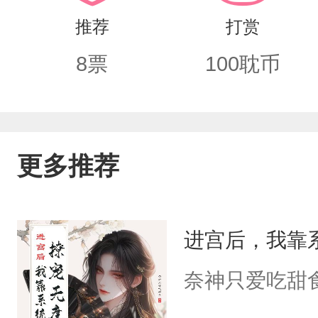
推荐
打赏
8
票
100
耽币
更多推荐
进宫后，我靠
奈神只爱吃甜