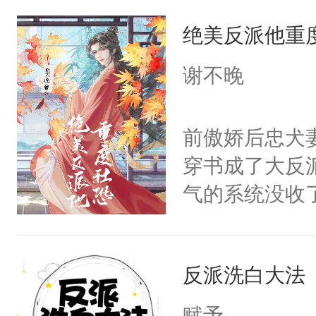
王名为云胤，
绝美反派他重
惜被人暗害，
绝。主神知晓
谢不晚
顾云去到大冀
朝，一个从未
前傲娇后忠犬
为三种性别。
穿书成了大反
构与男子相同
气的系统没收
了一颗红色的
成了没用的废
得不开始在后
说他可怜，却
人，最终坐上
反派洗白大法
用见人，因为
言神龙见首不
赋予