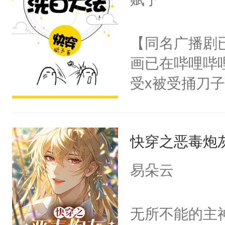
想见人。没有
名蛇蛇，跟人
【同名广播剧
不知道，那小
画已在哔哩哔
头，魔尊墨宴
受x被受捅刀
宴：柳折枝你
派，他的任务
飞魄散！第二
一位合适的男
们竟然欺负你
快穿之恶毒炮
病，一个个的
宴：要不你跟
上了还是无动
易朵云
来……“蛇蛇
力跟男主称兄
好，别人都想
间变脸背叛他
无所不能的主
堂魔尊……行
的恶事他都对