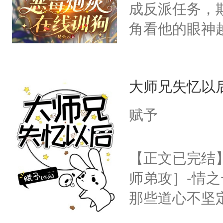
成反派任务，
位，当日就抢
一个权力滔天
角看他的眼神
神偏执：不许
右男主又报复
只为了让小主
腿，把你锁在
个世界了。直
为了给娇气小
有人养？还有
他说：【您需
大师兄失忆以
后，竟然是为
种威胁手段没
年，存活下来
拥住了日思夜
他是社恐，墨
赋予
再说一遍。】
哄：祖宗，求
世界苟活十年。
不出去啊……1
【正文已完结
师弟攻］-情
那些道心不坚
到了师弟，无