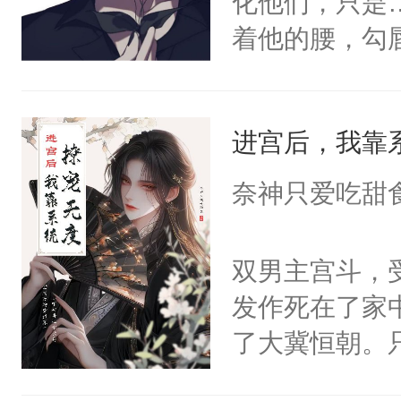
化他们，只是
着他的腰，勾
角落，捏着他
尝尝。”当红
进宫后，我靠
来，给老公亲
用力——为你
奈神只爱吃甜
糖专业户，不
双男主宫斗，
发作死在了家
了大冀恒朝。
己的世界，并