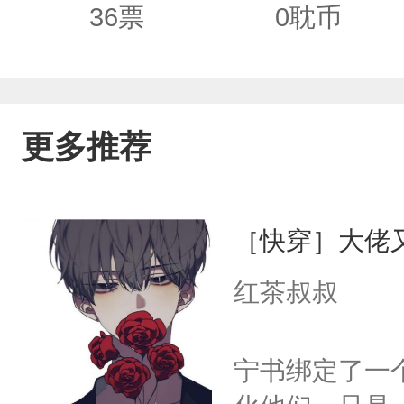
36
票
0
耽币
更多推荐
［快穿］大佬
红茶叔叔
宁书绑定了一