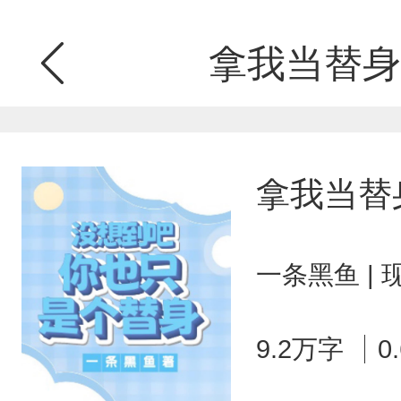
拿我当替身
拿我当替
一条黑鱼 |
9.2万字
0