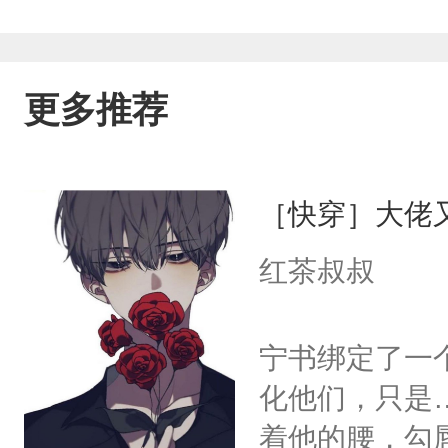
默：“宿主好幸运，这不仔细看，还挺威
了99次亲。观众：哦豁，会抢！邪神（
更多推荐
娘子。”愚生悲伤垂眸：“在你眼中我是谁
攻/邪肆道士攻世界二：[民国]角色：
［快穿］大佬
爷，神经弱质，动辄间就打爱骂仆人，
红茶叔叔
时代三好青年在这副人憎狗嫌的身体里
是少爷最爱打骂的仆人。并且，你患有
宁书绑定了一
当别人都在庆幸地主少爷浪子回头时，
化他们，只是
露身份的定时炸弹。愚生视死如归，献
着他的腰，勾