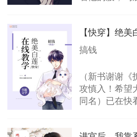
隶！不许跪！奴才受&新时代好少爷攻/
角落，捏着他
尝尝。”当红
……[手速慢，还爱修文，隔日更三千]
【快穿】绝美
来，给老公亲
有小愚在演！是快穿+直播+选秀的形式
用力——为你
搞钱
糖专业户，不
（新书谢谢《
攻慎入！希望
同名）已在快
叭！】1V1
统界里面有个
进宫后，我靠