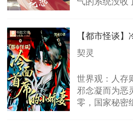
气的系统没收
右男主又报复
成了没用的废
个世界了。直
说他可怜，却
他说：【您需
【都市怪谈】
用见人，因为
年，存活下来
言神龙见首不
契灵
再说一遍。】
想见人。没有
世界苟活十年。
名蛇蛇，跟人
世界观：人存
不知道，那小
邪念凝而为恶
头，魔尊墨宴
零，国家秘密
宴：柳折枝你
士，以武力、
飞魄散！第二
界分三性：男
们竟然欺负你