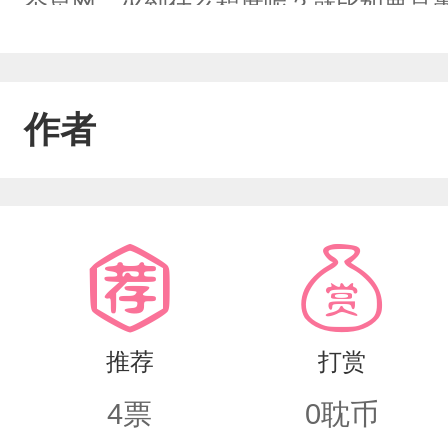
个星网。火到什么程度呢？就比如要是
有扒他裤腿上的，疯的不多不少，精神
态，愚生一把老骨头了，也不是很想活
作者
到一半的时候，就又被人掘了出来。“祖
有火的人了，不如替我们去参加星选吧。
的星际时代，高等生物中不仅有人族，
奇形怪状的种族。而只有一个地球多的
抽到一张最非的炮灰E卡。拿着手中的E
推荐
打赏
愚生表示疑惑：“一定要加戏吗？加餐不
4
票
0
耽币
还真的有活。世界一：[志怪]角色：志