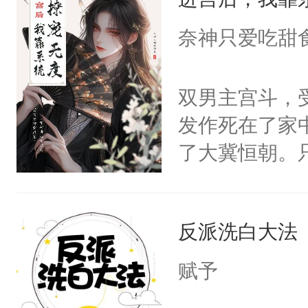
成为所有白莲
I，他们决定
奈神只爱吃甜
学子，莫之阳
莲花可不止有
双男主宫斗，
点脑袋，看着
发作死在了家
常见问题一：
了大冀恒朝。
教科书版：“
己的世界，并
样。”莫之阳
王名为云胤，
母的微笑：“
反派洗白大法
惜被人暗害，
留看着面前这
绝。主神知晓
赋予
人，突然醒悟
顾云去到大冀
问题二：废后