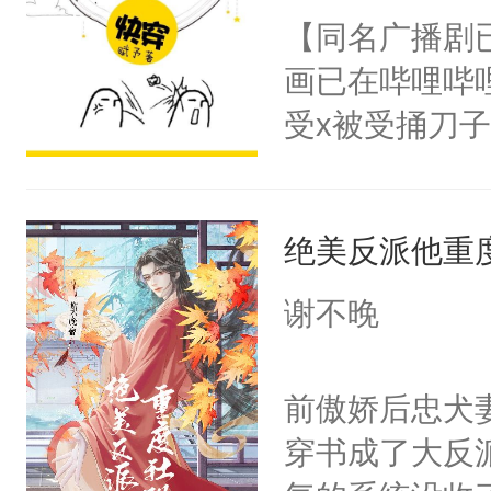
朝，一个从未
【同名广播剧
卫天还没亮，
为三种性别。
画已在哔哩哔
腰：“陛下，
构与男子相同
受x被受捅刀
不好了！”“那
了一颗红色的
派，他的任务
扣到怀里，安
得不开始在后
一位合适的男
顶替白莲花的
人，最终坐上
绝美反派他重
病，一个个的
小白莲：“嘤嘤
上了还是无动
胡说，我没碰
谢不晚
力跟男主称兄
这是你舅妈，快
间变脸背叛他
不愧是大佬，
前傲娇后忠犬
的恶事他都对
悉，嗷？这不
穿书成了大反
一个权力滔天
可以先看仙帝