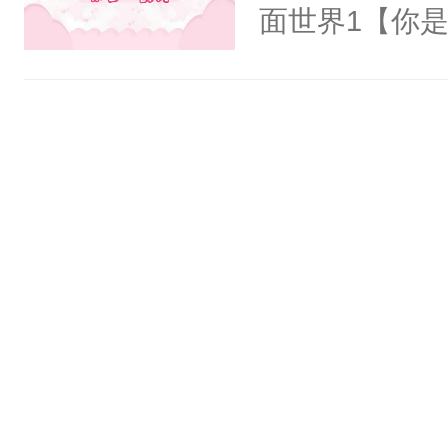
一个权力滔天
面世界1【你
右男主又报复
长大的竹马，
个世界了。直
抢了你要给竹
他说：【您需
入住你家，愤
年，存活下来
在转学生手上
再说一遍。】
2【你是从大
世界苟活十年。
学生，为了追
想到，青梅第
舍友，你暗搓
不懂方言，你
诉对方是夸赞