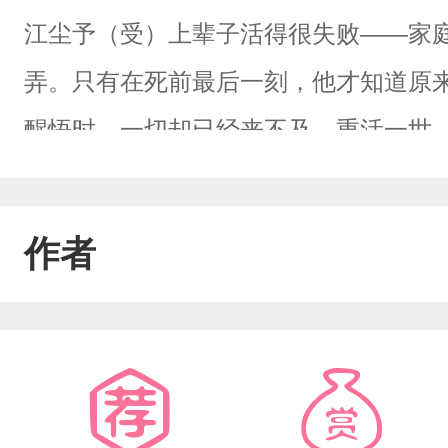
江尘予（受）上辈子活得很失败——家
弄。只有在死前最后一刻，他才知道原
醒悟时，一切却已经来不及。重活一世
代价！诶——在复仇路上，顺便和校草
恩爱日常1】江尘予垂着眸子，小手揪着
作者
卷嘛，帮帮我嘛~”许青霖完全没有抵抗
恩爱日常2】就他也想选班长？看起来
会有人支持的吧？高冷男神许青霖举起了
坛上都在讨论，实验小班的cp！许青霖