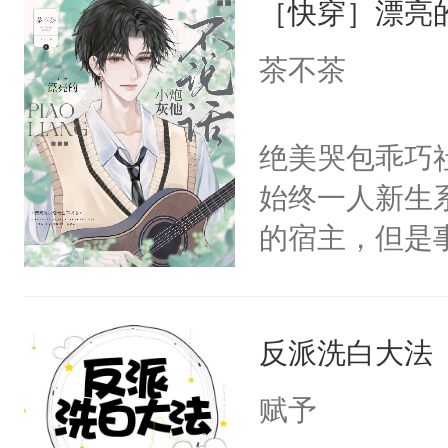
［快穿］漂亮
惜被人暗害，
留看着面前这
绝。主神知晓
茶不茶
人，突然醒悟
顾云去到大冀
问题二：废后
朝，一个从未
绝美哭包乖巧社
卫天还没亮，
为三种性别。
始终一人新生
腰：“陛下，
构与男子相同
的宿主，但是
不好了！”“那
了一颗红色的
个社恐小哭包
扣到怀里，安
得不开始在后
宿主，元宝只
顶替白莲花的
人，最终坐上
反派洗白大法
你，打他一巴
小白莲：“嘤嘤
右脸欠踹$￥#
胡说，我没碰
赋予
白嫩嫩一看就
这是你舅妈，快