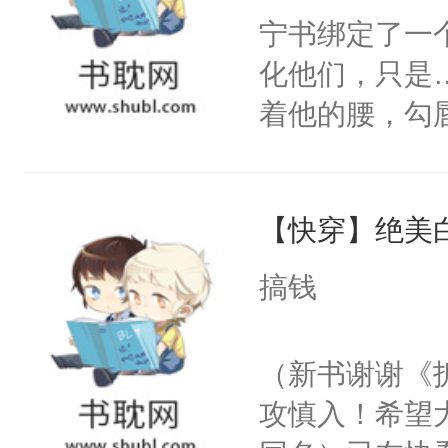
宁书绑定了一
化他们，只是
着他的腰，勾
角落，捏着他
尝尝。”当红
【快穿】绝美
来，给老公亲
用力——为你
搞钱
糖专业户，不
（新书谢谢《
攻慎入！希望