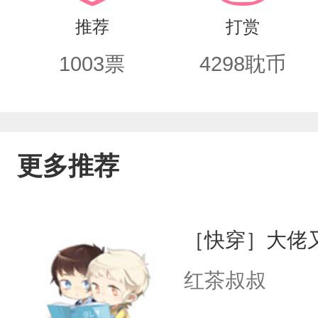
在评论区泥塑江尘予：老婆老婆老婆！
推荐
打赏
cp：重生复仇清秀受x默默守护温柔骑士
1003
票
4298
耽币
攻
更多推荐
［快穿］大佬
红茶叔叔