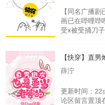
前，抬手摸了
不愧是大佬，
【同名广播剧
句：“魂淡！”元
悉，嗷？这不
画已在哔哩哔
血：可爱，想
可以先看仙帝
受x被受捅刀
阴恻恻的看着
派，他的任务
招惹我的，你
一位合适的男
点头：“你自
【快穿】直男
病，一个个的
谁！”反正有
上了还是无动
薛泞
打工的！小世
力跟男主称兄
码，泪水还没
间变脸背叛他
更新时间：2
了！尼玛！到
的恶事他都对
论区留言置顶