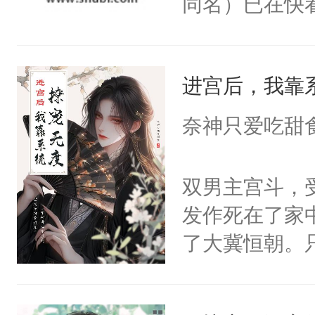
同名）已在快
叭！】1V1
统界里面有个
进宫后，我靠
成为所有白莲
I，他们决定
奈神只爱吃甜
学子，莫之阳
莲花可不止有
双男主宫斗，
点脑袋，看着
发作死在了家
常见问题一：
了大冀恒朝。
教科书版：“
己的世界，并
样。”莫之阳
王名为云胤，
母的微笑：“