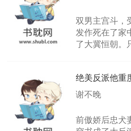
学子，莫之阳
莲花可不止有
双男主宫斗，
点脑袋，看着
发作死在了家
常见问题一：
了大冀恒朝。
教科书版：“
己的世界，并
样。”莫之阳
王名为云胤，
母的微笑：“
绝美反派他重
惜被人暗害，
留看着面前这
绝。主神知晓
谢不晚
人，突然醒悟
顾云去到大冀
问题二：废后
朝，一个从未
前傲娇后忠犬
卫天还没亮，
为三种性别。