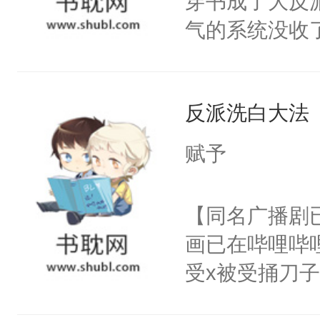
穿书成了大反
腰：“陛下，
构与男子相同
气的系统没收
不好了！”“那
了一颗红色的
成了没用的废
扣到怀里，安
得不开始在后
说他可怜，却
顶替白莲花的
人，最终坐上
反派洗白大法
用见人，因为
小白莲：“嘤嘤
言神龙见首不
胡说，我没碰
赋予
想见人。没有
这是你舅妈，快
名蛇蛇，跟人
不愧是大佬，
【同名广播剧
不知道，那小
悉，嗷？这不
画已在哔哩哔
头，魔尊墨宴
可以先看仙帝
受x被受捅刀
宴：柳折枝你
派，他的任务
飞魄散！第二