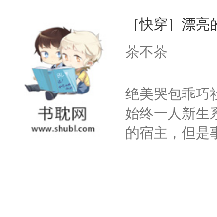
一位合适的男
们竟然欺负你
［快穿］漂亮
病，一个个的
宴：要不你跟
上了还是无动
茶不茶
来……“蛇蛇
力跟男主称兄
好，别人都想
间变脸背叛他
绝美哭包乖巧社
堂魔尊……行
的恶事他都对
始终一人新生
位，当日就抢
一个权力滔天
的宿主，但是
神偏执：不许
右男主又报复
个社恐小哭包
腿，把你锁在
个世界了。直
宿主，元宝只
有人养？还有
他说：【您需
你，打他一巴
种威胁手段没
年，存活下来
右脸欠踹$￥#
他是社恐，墨