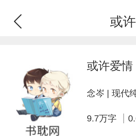
或许
或许爱情
念岑 | 现代
9.7万字
0