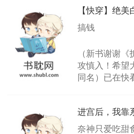
【快穿】绝美
来，给老公亲
用力——为你
搞钱
糖专业户，不
（新书谢谢《
攻慎入！希望
同名）已在快
叭！】1V1
统界里面有个
进宫后，我靠
成为所有白莲
I，他们决定
奈神只爱吃甜