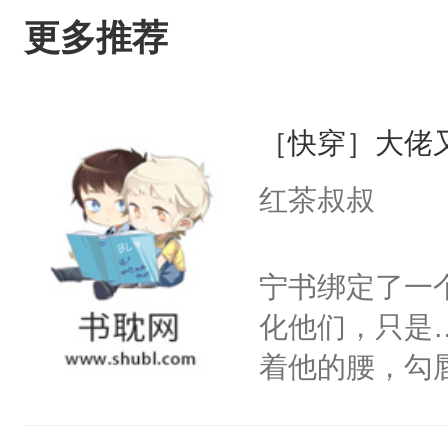
更多推荐
［快穿］大佬
红茶叔叔
宁书绑定了一
化他们，只是
着他的腰，勾
角落，捏着他
尝尝。”当红