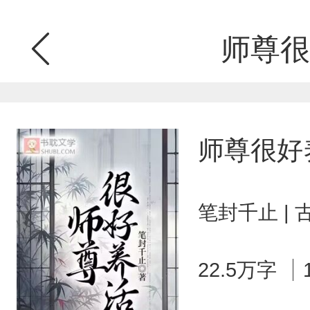
师尊很
师尊很好
笔封千止 |
22.5万字