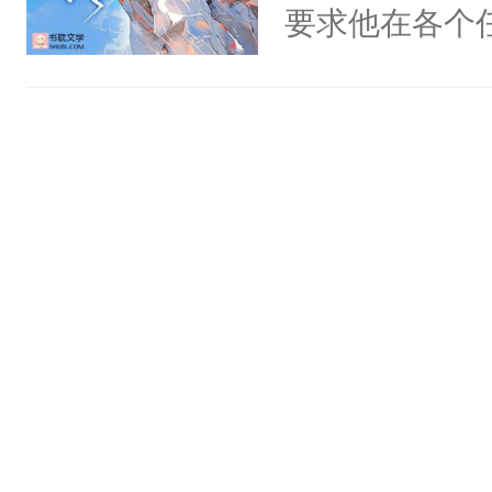
氓，本体是全
要求他在各个
神偏执：不许
来想逗逗人类
世界，他任务
腿，把你锁在
到油盐不进。
对劲……患有
有人养？还有
本来只想成家
床上搂抱住他
种威胁手段没
只对他温柔。
的影帝弯腰凑
他是社恐，墨
至恶鬼神×冷
吻：“你这样
哄：祖宗，求
善；他是冷，
作响。美丽的
不出去啊……1
只为你，守尽
的他的身上…
你，才拥有家
照简介顺序来
人×最强鬼神
名：名字是玉
者文风写实派
群2:74373
奇的宝子们误