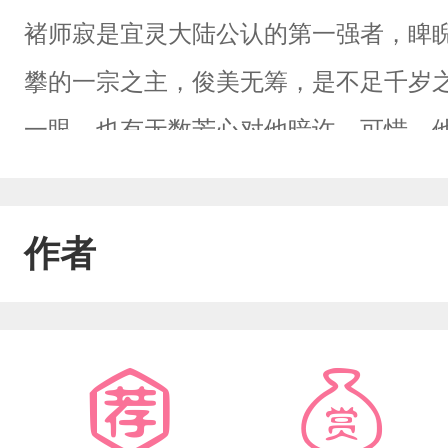
褚师寂是宜灵大陆公认的第一强者，睥
攀的一宗之主，俊美无筹，是不足千岁之
一眼，也有无数芳心对他暗许。可惜，
年难出其一的无情剑道。剑走大陆，树
褚师寂的飞升雷劫降临，一朝无情道毁
作者