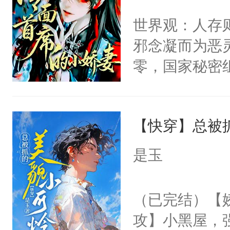
世界苟活十年。
名蛇蛇，跟人
不愧是大佬，
世界观：人存
不知道，那小
悉，嗷？这不
邪念凝而为恶
头，魔尊墨宴
可以先看仙帝
零，国家秘密
宴：柳折枝你
士，以武力、
飞魄散！第二
界分三性：男
们竟然欺负你
【快穿】总被
子嗣）。盘龙
宴：要不你跟
孤独成性，被
是玉
来……“蛇蛇
貌美送花郎，
好，别人都想
嘴硬心软、宠
（已完结）【
堂魔尊……行
他才发现：他的
攻】小黑屋，
位，当日就抢