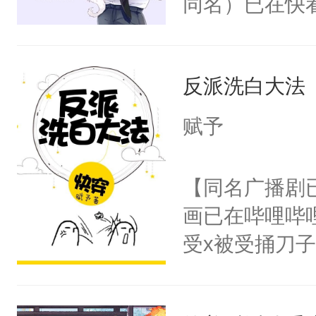
同名）已在快
叭！】1V1
统界里面有个
反派洗白大法
成为所有白莲
I，他们决定
赋予
学子，莫之阳
莲花可不止有
【同名广播剧
点脑袋，看着
画已在哔哩哔
常见问题一：
受x被受捅刀
教科书版：“
派，他的任务
样。”莫之阳
一位合适的男
母的微笑：“