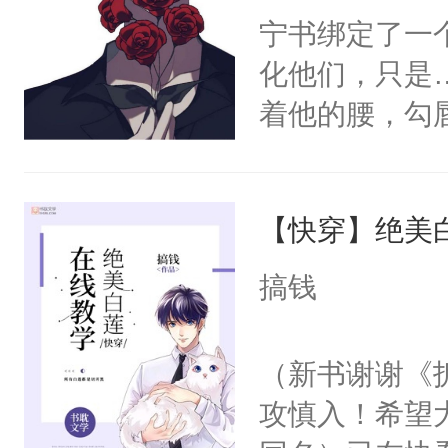
宁书绑定了一
化他们，只是
着他的腰，勾
角落，捏着他
尝尝。”当红
【快穿】绝美
来，给老公亲
用力——为你
搞钱
糖专业户，不
（新书谢谢《
攻慎入！希望