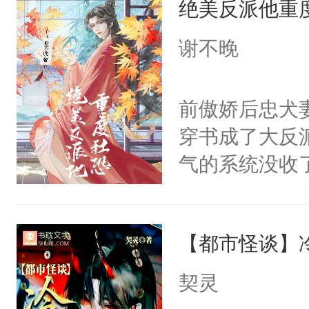
绝美反派他重
病，一个个的
留看着面前这
上了还是无动
谢不晚
人，突然醒悟
力跟男主称兄
问题二：废后
间变脸背叛他
前傲娇后忠犬
卫天还没亮，
的恶事他都对
穿书成了大反
腰：“陛下，
一个权力滔天
气的系统没收
不好了！”“那
右男主又报复
成了没用的废
扣到怀里，安
个世界了。直
说他可怜，却
顶替白莲花的
他说：【您需
【都市怪谈】
用见人，因为
小白莲：“嘤嘤
年，存活下来
言神龙见首不
胡说，我没碰
契灵
再说一遍。】
想见人。没有
这是你舅妈，快