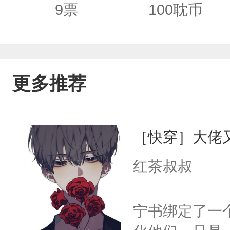
9
票
100
耽币
更多推荐
［快穿］大佬
红茶叔叔
宁书绑定了一