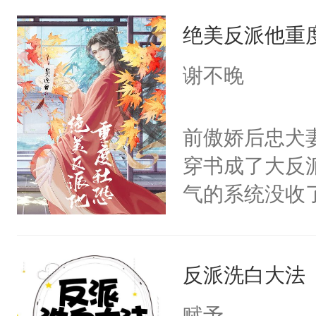
统界里面有个
绝美反派他重
成为所有白莲
I，他们决定
谢不晚
学子，莫之阳
莲花可不止有
前傲娇后忠犬
点脑袋，看着
穿书成了大反
常见问题一：
气的系统没收
教科书版：“
成了没用的废
样。”莫之阳
说他可怜，却
母的微笑：“
反派洗白大法
用见人，因为
留看着面前这
言神龙见首不
赋予