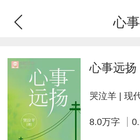
心事
心事远扬
哭泣羊 | 
8.0万字
0