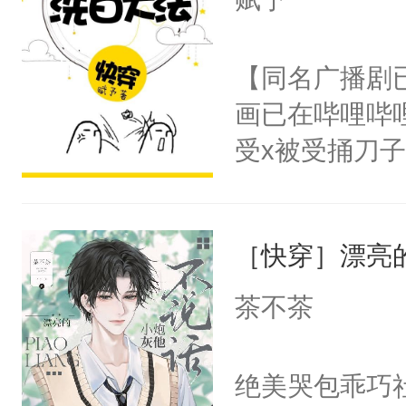
人，突然醒悟
想见人。没有
问题二：废后
名蛇蛇，跟人
【同名广播剧
卫天还没亮，
不知道，那小
画已在哔哩哔
腰：“陛下，
头，魔尊墨宴
受x被受捅刀
不好了！”“那
宴：柳折枝你
派，他的任务
扣到怀里，安
飞魄散！第二
一位合适的男
顶替白莲花的
们竟然欺负你
［快穿］漂亮
病，一个个的
小白莲：“嘤嘤
宴：要不你跟
上了还是无动
胡说，我没碰
茶不茶
来……“蛇蛇
力跟男主称兄
这是你舅妈，快
好，别人都想
间变脸背叛他
不愧是大佬，
绝美哭包乖巧社
堂魔尊……行
的恶事他都对
悉，嗷？这不