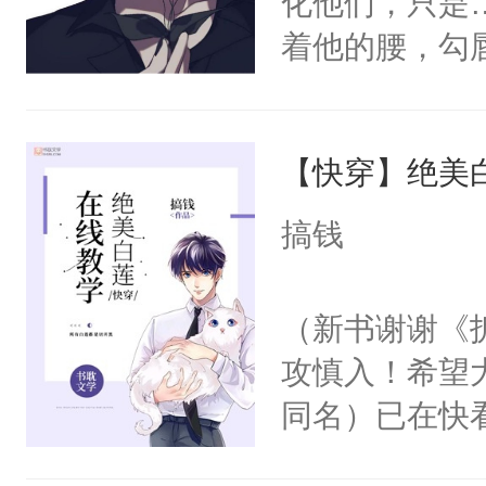
化他们，只是
着他的腰，勾
角落，捏着他
尝尝。”当红
【快穿】绝美
来，给老公亲
用力——为你
搞钱
糖专业户，不
（新书谢谢《
攻慎入！希望
同名）已在快
叭！】1V1