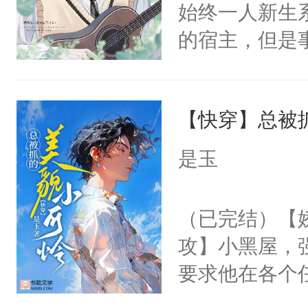
始终一人新生
位，当日就抢
一个权力滔天
可以先看仙帝
的宿主，但是
神偏执：不许
右男主又报复
个社恐小哭包
腿，把你锁在
个世界了。直
宿主，元宝只
有人养？还有
他说：【您需
【快穿】总被
你，打他一巴
种威胁手段没
年，存活下来
右脸欠踹$￥#
他是社恐，墨
是玉
再说一遍。】
白嫩嫩一看就
哄：祖宗，求
世界苟活十年。
前，抬手摸了
不出去啊……1
（已完结）【
句：“魂淡！”元
攻】小黑屋，
血：可爱，想
要求他在各个
阴恻恻的看着
世界，他任务