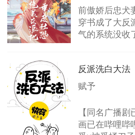
朝，一个从未
前傲娇后忠犬
卫天还没亮，
为三种性别。
穿书成了大反
腰：“陛下，
构与男子相同
气的系统没收
不好了！”“那
了一颗红色的
成了没用的废
扣到怀里，安
得不开始在后
说他可怜，却
顶替白莲花的
人，最终坐上
反派洗白大法
用见人，因为
小白莲：“嘤嘤
言神龙见首不
胡说，我没碰
赋予
想见人。没有
这是你舅妈，快
名蛇蛇，跟人
不愧是大佬，
【同名广播剧
不知道，那小
悉，嗷？这不
画已在哔哩哔
头，魔尊墨宴
可以先看仙帝