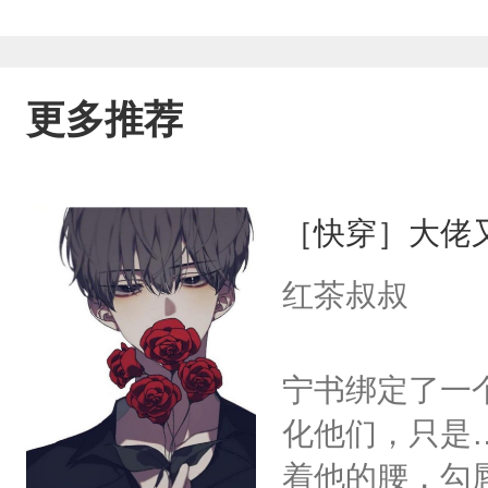
更多推荐
［快穿］大佬
红茶叔叔
宁书绑定了一
化他们，只是
着他的腰，勾