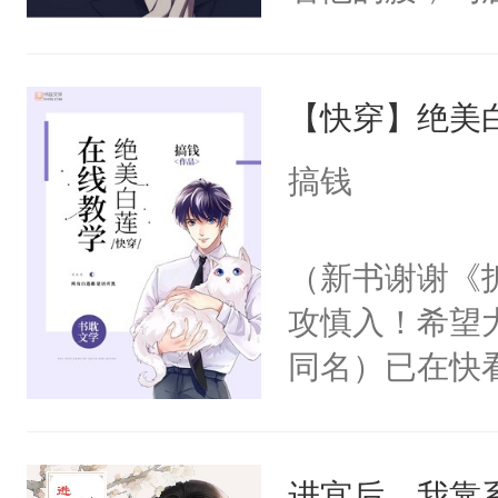
角落，捏着他
尝尝。”当红
【快穿】绝美
来，给老公亲
用力——为你
搞钱
糖专业户，不
（新书谢谢《
攻慎入！希望
同名）已在快
叭！】1V1
统界里面有个
进宫后，我靠