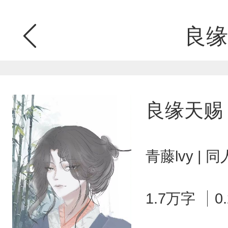
良缘
良缘天赐
青藤lvy |
1.7万字
0