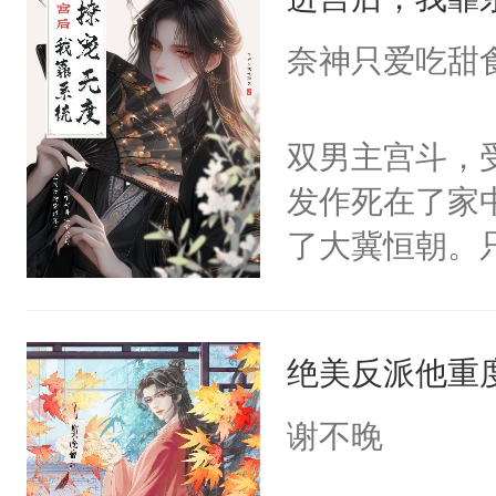
成为所有白莲
I，他们决定
奈神只爱吃甜
学子，莫之阳
莲花可不止有
双男主宫斗，
点脑袋，看着
发作死在了家
常见问题一：
了大冀恒朝。
教科书版：“
己的世界，并
样。”莫之阳
王名为云胤，
母的微笑：“
绝美反派他重
惜被人暗害，
留看着面前这
绝。主神知晓
谢不晚
人，突然醒悟
顾云去到大冀
问题二：废后