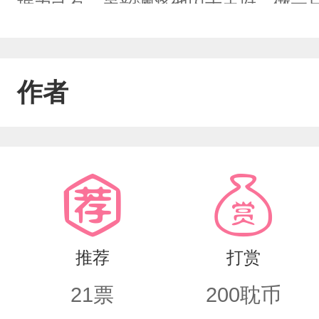
据为己有。晏韶澜将他囚于王府，做一
黎却亲手将自己身后用来逃跑的匕首折断
儿……我来为你撑一把伞。”——寒钰黎
作者
为他扫清一切的障碍。阿黎带他走出心魔
燕儿，你怎么这样傻？阿黎怎么会爱上别人
大半夜爆发出来的灵感，ooc预警！！！
者灯灯小天使画的黎宝(ㅅ´3`)♡谢谢各
推荐
打赏
21
票
200
耽币