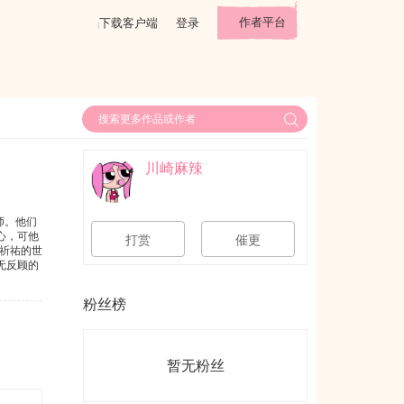
作者平台
下载客户端
登录
川崎麻辣
师。他们
心，可他
打赏
催更
祈祐的世
无反顾的
到从前好
粉丝榜
暂无粉丝