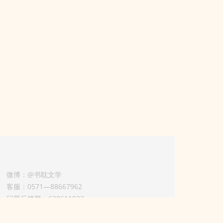
微博：@书耽文学
客服：0571—88667962
问题反馈群：630611933
版权业务联系人-淡风 QQ：
3614922414（加好友请备注合作来意）