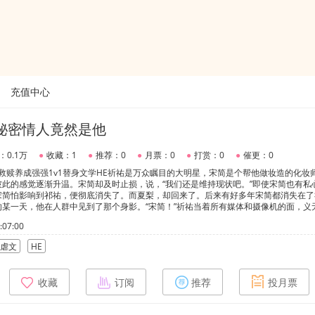
充值中心
秘密情人竟然是他
：0.1万
●
收藏：1
●
推荐：0
●
月票：0
●
打赏：0
●
催更：0
救赎养成强强1v1替身文学HE祈祐是万众瞩目的大明星，宋简是个帮他做妆造的化妆
此的感觉逐渐升温。宋简却及时止损，说，“我们还是维持现状吧。”即使宋简也有私
宋简怕影响到祁祐，便彻底消失了。而夏梨，却回来了。后来有好多年宋简都消失在了
某一天，他在人群中见到了那个身影。“宋简！”祈祐当着所有媒体和摄像机的面，义
挂了好多天，流言蜚语他都没有去回复。只是一直拿着手机等待宋简的电话。“我们回
07:00
虐文
HE
收藏
订阅
推荐
投月票