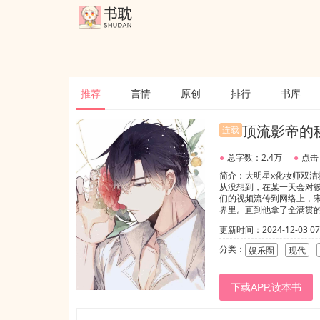
推荐
言情
原创
排行
书库
顶流影帝的
连载
●
总字数：2.4万
●
点击
简介：大明星x化妆师双洁
从没想到，在某一天会对彼
们的视频流传到网络上，
界里。直到他拿了全满贯的
冲向人群中寻找他。热搜
更新时间：2024-12-03 07:
不好。”...
分类：
娱乐圈
现代
下载APP,读本书