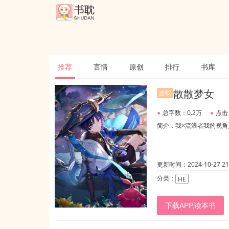
推荐
言情
原创
排行
书库
散散梦女
连载
●
总字数：0.2万
●
点击
简介：我×流浪者我的视角
更新时间：2024-10-27 21:
分类：
HE
下载APP,读本书