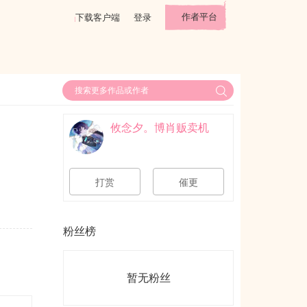
作者平台
下载客户端
登录
攸念夕。博肖贩卖机
打赏
催更
粉丝榜
暂无粉丝