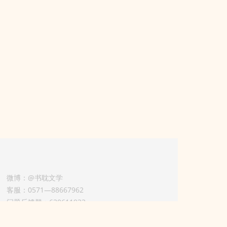
微博：@书耽文学
客服：0571—88667962
问题反馈群：630611933
版权业务联系人-淡风 QQ：
3614922414（加好友请备注合作来意）