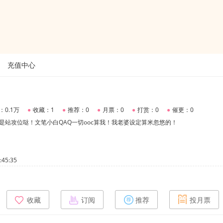
充值中心
：0.1万
●
收藏：1
●
推荐：0
●
月票：0
●
打赏：0
●
催更：0
是站攻位哒！文笔小白QAQ一切ooc算我！我老婆设定算米忽悠的！
45:35
收藏
订阅
推荐
投月票