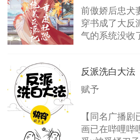
朝，一个从未
前傲娇后忠犬
卫天还没亮，
为三种性别。
穿书成了大反
腰：“陛下，
构与男子相同
气的系统没收
不好了！”“那
了一颗红色的
成了没用的废
扣到怀里，安
得不开始在后
说他可怜，却
顶替白莲花的
人，最终坐上
反派洗白大法
用见人，因为
小白莲：“嘤嘤
言神龙见首不
胡说，我没碰
赋予
想见人。没有
这是你舅妈，快
名蛇蛇，跟人
不愧是大佬，
【同名广播剧
不知道，那小
悉，嗷？这不
画已在哔哩哔
头，魔尊墨宴
可以先看仙帝