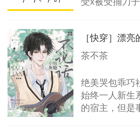
受x被受捅刀
宴：柳折枝你
派，他的任务
飞魄散！第二
一位合适的男
们竟然欺负你
［快穿］漂亮
病，一个个的
宴：要不你跟
上了还是无动
茶不茶
来……“蛇蛇
力跟男主称兄
好，别人都想
间变脸背叛他
绝美哭包乖巧社
堂魔尊……行
的恶事他都对
始终一人新生
位，当日就抢
一个权力滔天
的宿主，但是
神偏执：不许
右男主又报复
个社恐小哭包
腿，把你锁在
个世界了。直
宿主，元宝只
有人养？还有
他说：【您需