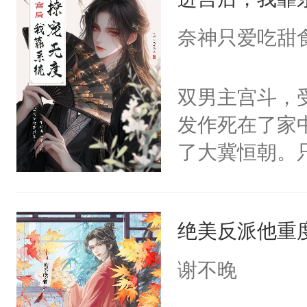
成为所有白莲
I，他们决定
奈神只爱吃甜
学子，莫之阳
莲花可不止有
双男主宫斗，
点脑袋，看着
发作死在了家
常见问题一：
了大冀恒朝。
教科书版：“
己的世界，并
样。”莫之阳
王名为云胤，
母的微笑：“
绝美反派他重
惜被人暗害，
留看着面前这
绝。主神知晓
谢不晚
人，突然醒悟
顾云去到大冀
问题二：废后