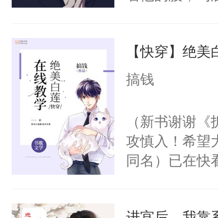
角落，捏着他
尝尝。”当红
【快穿】绝美
来，给老公亲
用力——为你
搞钱
糖专业户，不
（新书谢谢《
攻慎入！希望
同名）已在快
叭！】1V1
统界里面有个
进宫后，我靠