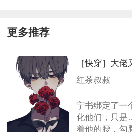
更多推荐
［快穿］大佬
红茶叔叔
宁书绑定了一
化他们，只是
着他的腰，勾