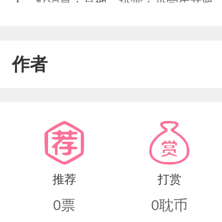
人。好消息：是他。排雷：小学生文笔
现实，伪双重生。PS：双洁，主cp：阮
cp：阮钰X祁世宇颜控受X坚毅温柔攻He
作者
推荐
打赏
0
票
0
耽币