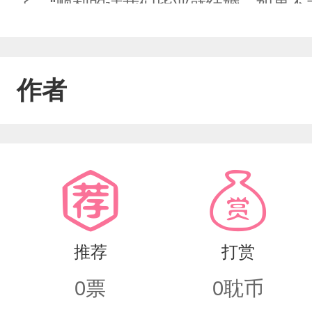
了。“顺利的话我们毕业就结婚，如果不
意！”不知道是低血压还是贫血，身体一
我想和她多聊一会。“你有多喜欢我？”
作者
道目前喜欢的程度，比其他所有喜欢的事
孩一边打着动作，一边说话，向来我只
在我眼睛闭上且靠到一个软软的东西上
了。
推荐
打赏
0
票
0
耽币