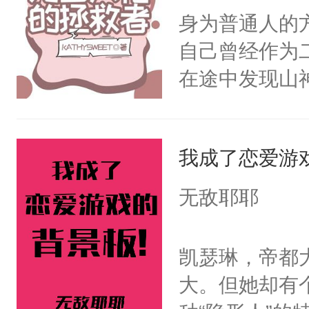
一气之下将魔
身为普通人的
终的选择。2
自己曾经作为
家族限制，直
在途中发现山
命运的齿轮开
劫，在往后的
剑法。不知这
那天，有个师
我成了恋爱游
澜却一脸疑惑
无敌耶耶
啊。”3.丹霓
九重天。却哪
凯瑟琳，帝都
反目成仇。丹
大。但她却有
根。她的眼中