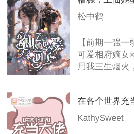
美好爱情，唯
动，这一世她
无猜。传统的
松中鹤
不了情的枷锁
进心里好几年
放在心里好几年
【前期一强一
么？”徐薇薇
可爱相府嫡女
用我三生烟火
情，亦是我现
稳的上仙丹霓
在各个世界充
的恋爱脑。丹
爱。”仙帝沉
KathySweet
仙女来背锅。