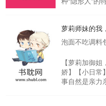
种“隐形人”
爱慕沈芸澜看
即使大摇大摆
说，你别太爱了
觉。直到一个
萝莉师妹的我
来身处一个恋
道的背景板N
泡面不吃调料
女主角，即将
飞的爱情故事
【萝莉加御姐
丽丝，让她远
娇】【小日常
之手，导致故
事自然是亲力
心热狐狸×白
这哪里是招生，
丝T，别站错
宗的未来啊。