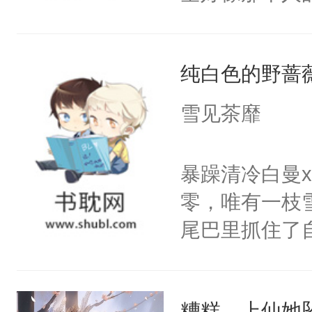
然，一只拍打
出疲惫的双手
纯白色的野蔷
使劲，蝴蝶近
随着宮殊的体
雪见茶靡
少时与她相逢
脸上依旧挂着
暴躁清冷白曼
防的爱情，天
零，唯有一枝
可到头来她终
尾巴里抓住了
吹拂而过，香
密。”喝醉酒
扬，翩翩起舞
闪烁着泪花。
殊的指尖。清
糟糕，上仙她