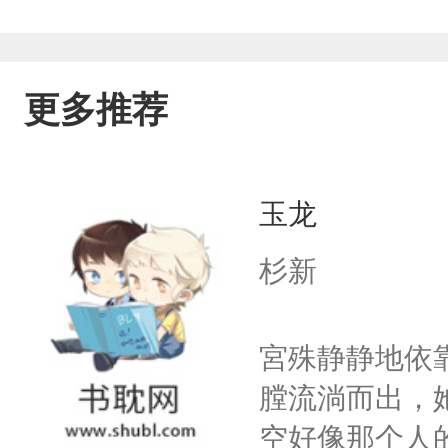
更多推荐
玉龙
杉新
宮殊静静地依
膛流淌而出，
空好像那个人