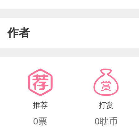
作者
推荐
打赏
0
票
0
耽币