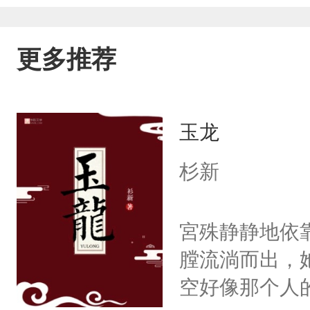
更多推荐
玉龙
杉新
宮殊静静地依
膛流淌而出，
空好像那个人