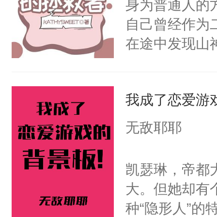
身为普通人的
终的选择。2
自己曾经作为
家族限制，直
在途中发现山
命运的齿轮开
劫，在往后的
剑法。不知这
那天，有个师
我成了恋爱游
澜却一脸疑惑
无敌耶耶
啊。”3.丹霓
九重天。却哪
凯瑟琳，帝都
反目成仇。丹
大。但她却有
根。她的眼中
种“隐形人”
爱慕沈芸澜看