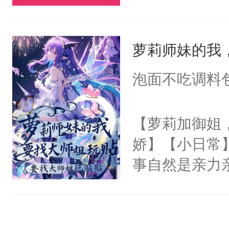
即使大摇大摆
说，你别太爱了
觉。直到一个
萝莉师妹的我
来身处一个恋
道的背景板N
泡面不吃调料
女主角，即将
飞的爱情故事
【萝莉加御姐
丽丝，让她远
娇】【小日常
之手，导致故
事自然是亲力
心热狐狸×白
这哪里是招生，
丝T，别站错
宗的未来啊。
无比上心的啊