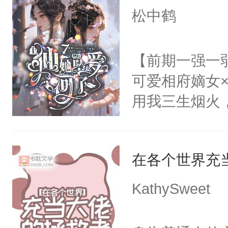
无猜。传统的
松中鹤
不了情的枷锁
进心里好几年
放在心里好几年
【前期一强一
么？”徐薇薇
可爱相府嫡女
用我三生烟火
情，亦是我现
稳的上仙丹霓
在各个世界充
的恋爱脑。丹
爱。”仙帝沉
KathySweet
仙女来背锅。
一气之下将魔