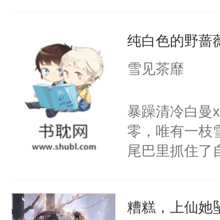
然，一只拍打
出疲惫的双手
纯白色的野蔷
使劲，蝴蝶近
随着宮殊的体
雪见茶靡
少时与她相逢
脸上依旧挂着
暴躁清冷白曼
防的爱情，天
零，唯有一枝
可到头来她终
尾巴里抓住了
吹拂而过，香
密。”喝醉酒
扬，翩翩起舞
闪烁着泪花。
殊的指尖。清
糟糕，上仙她
美好爱情，唯
动，这一世她