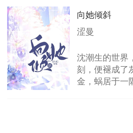
一声回应：“好
向她倾斜
涩曼
沈潮生的世界
刻，便褪成了
金，蜗居于一
同囚禁自我的
直到那个叫萧
的阳光与不羁
忆，执意租下