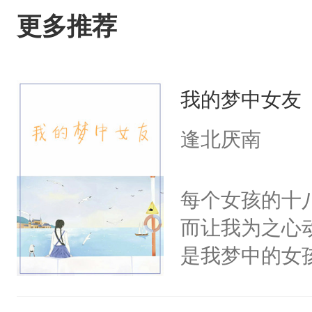
更多推荐
我的梦中女友
逢北厌南
每个女孩的十
而让我为之心
是我梦中的女孩
盈盈夏日，皑
过，直到我变