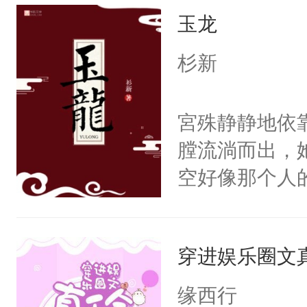
玉龙
上天从一开始
圆。”【秋镜
杉新
爱，说不定里
哦！
宮殊静静地依
膛流淌而出，
空好像那个人
然，一只拍打
出疲惫的双手
穿进娱乐圈文
使劲，蝴蝶近
随着宮殊的体
缘西行