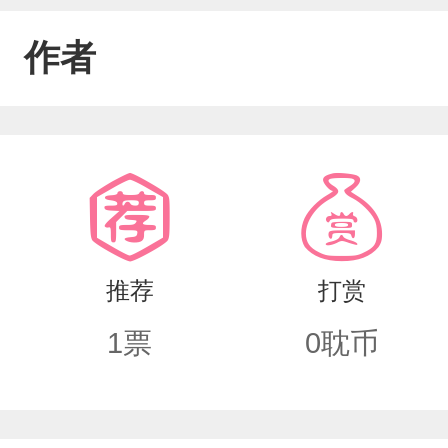
作者
推荐
打赏
1
票
0
耽币