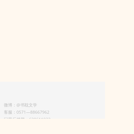
微博：@书耽文学
客服：0571—88667962
问题反馈群：630611933
版权业务联系人-淡风 QQ：
3614922414（加好友请备注合作来意）