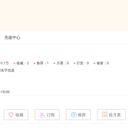
充值中心
0.1万
●
收藏：2
●
推荐：1
●
月票：0
●
打赏：0
●
催更：0
想名字也是
18:06
收藏
订阅
推荐
投月票