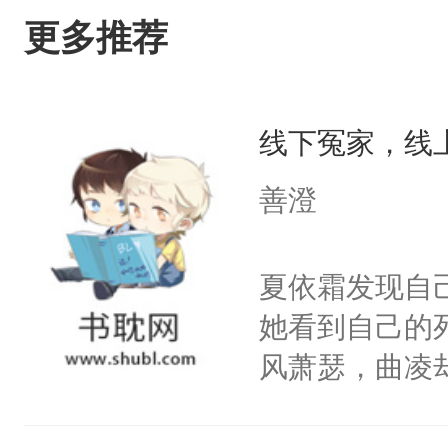
更多推荐
线下冤家，线
善澄
夏依霜发现自
她看到自己的
风萧瑟，曲凌
面前，夏依霜
成功和曲凌绑