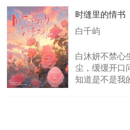
香残影对其心
时缝里的情书
在朝堂密信中
致命纽带。沈
白千屿
她调制“血梅
借萧景深之手
白沐妍不禁心
棋子。而萧景
尘，缓缓开口
脊背刻下“乱党
知道是不是我
宫”的疯语，
向我的眼神总
决绝，堕入永
尘微微抬起头
道：“因为你
深了，迫不及