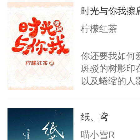
时光与你我擦
务，上花轿，
依霜为了活命
柠檬红茶
子，从上花轿
得安宁，她居
你还要我如何
斑驳的树影印
以及蜷缩的人
着，额上青筋
的狼狈的少女
纸、鸢
开教室的门，
年，她冲过去
喵小雪R