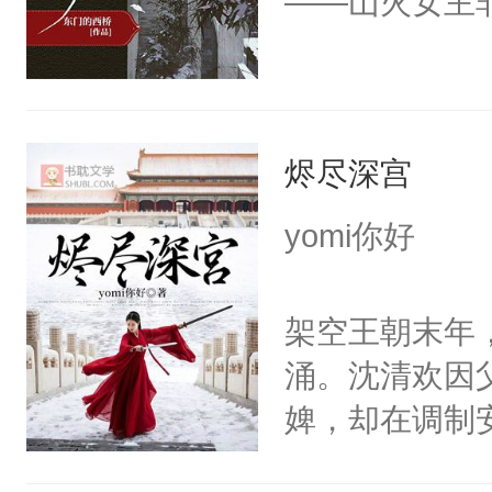
——山火女主
念死了？”—
了邪恶，而原
道理讲确实是
亦邪，到底站
文~
烬尽深宫
yomi你好
架空王朝末年
涌。沈清欢因
婢，却在调制
的禁忌。他身