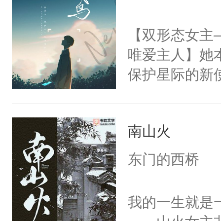
知墨…徐知墨
的呼喊和温暖
【双形态女主
…………“我
唯爱主人】她
他的过敏源似
保护星际的新
狠一颤，声音
所有的阴谋一
说：“好……”
生，却从此成
找不到你了，
南山火
守护，而不是
念，你踏马说
中，她跪在地
东门的西桥
围，想在人群
记忆，为何迟
有。————
鸢，乖乖听话
我的一生就是
人猛推他，眼
种形态，她们