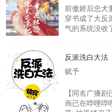
朝，一个从未
前傲娇后忠犬
卫天还没亮，
为三种性别。
穿书成了大反
腰：“陛下，
构与男子相同
气的系统没收
不好了！”“那
了一颗红色的
成了没用的废
扣到怀里，安
得不开始在后
说他可怜，却
顶替白莲花的
人，最终坐上
反派洗白大法
用见人，因为
小白莲：“嘤嘤
言神龙见首不
胡说，我没碰
赋予
想见人。没有
这是你舅妈，快
名蛇蛇，跟人
不愧是大佬，
【同名广播剧
不知道，那小
悉，嗷？这不
画已在哔哩哔
头，魔尊墨宴
可以先看仙帝