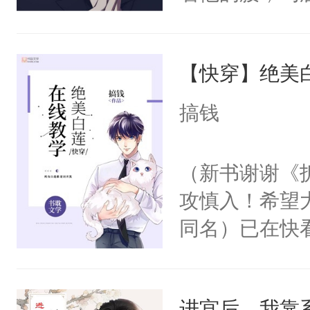
角落，捏着他
尝尝。”当红
【快穿】绝美
来，给老公亲
用力——为你
搞钱
糖专业户，不
（新书谢谢《
攻慎入！希望
同名）已在快
叭！】1V1
统界里面有个
进宫后，我靠