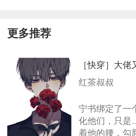
更多推荐
［快穿］大佬
红茶叔叔
宁书绑定了一
化他们，只是
着他的腰，勾