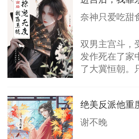
成为所有白莲
I，他们决定
奈神只爱吃甜
学子，莫之阳
莲花可不止有
双男主宫斗，
点脑袋，看着
发作死在了家
常见问题一：
了大冀恒朝。
教科书版：“
己的世界，并
样。”莫之阳
王名为云胤，
母的微笑：“
绝美反派他重
惜被人暗害，
留看着面前这
绝。主神知晓
谢不晚
人，突然醒悟
顾云去到大冀
问题二：废后