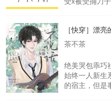
受x被受捅刀
宴：柳折枝你
派，他的任务
飞魄散！第二
一位合适的男
们竟然欺负你
［快穿］漂亮
病，一个个的
宴：要不你跟
上了还是无动
茶不茶
来……“蛇蛇
力跟男主称兄
好，别人都想
间变脸背叛他
绝美哭包乖巧社
堂魔尊……行
的恶事他都对
始终一人新生
位，当日就抢
一个权力滔天
的宿主，但是
神偏执：不许
右男主又报复
个社恐小哭包
腿，把你锁在
个世界了。直
宿主，元宝只
有人养？还有
他说：【您需