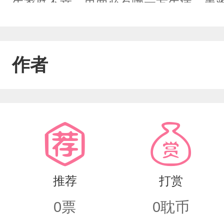
生家庭不幸。里面必有哪一方生病，患
负的使命。里面必有一个总爱打击人的
上所有就是文全部淘汰，推翻重来没想
作者
一看就是看淡生死，看淡一切的人居然
就是我在小季老师眼里都是垃圾，看小
不用更新，就知道后面要写什么。
推荐
打赏
0
票
0
耽币