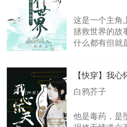
这是一个主角
拯救世界的故
什么都有但就
吗？作者：不
皇：朕是一界
【快穿】我心
风景云：朕也
儿子。风景云
白鸦芥子
事。魔皇：你
云：说的好像
他是毒药，是
知道多乖！魔