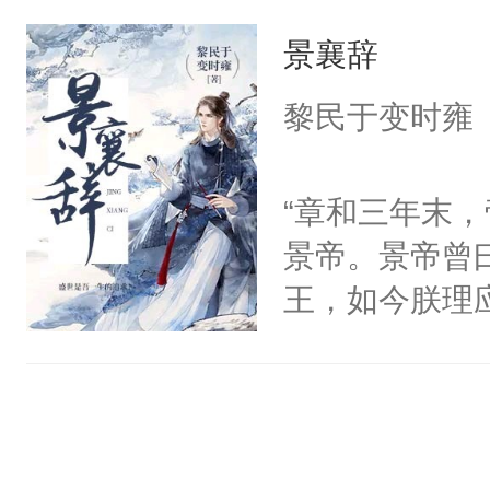
攻系统”，专
p，不要看到
景襄辞
虐的渣男们挠心
路让我给男主
完事了。?每
黎民于变时雍
白，裸更，谨
独立的故事阅
“章和三年末
景帝。景帝曾
王，如今朕理
朝堂之上风云
于众，文武百
雍王于灵前即
基，是为齐襄