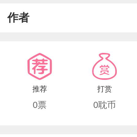
作者
推荐
打赏
0
票
0
耽币