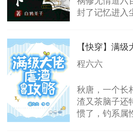
祸修无情道六
云：有本事你
封了记忆进入
后。风景云：
的人们欢欣鼓
因。
痕迹。可谁也
【快穿】满级
忘情道。他们
棵草，爱一缕
程六六
清风，如同江
之祸”他是所有
秋唐，一个长
想飞升》《男
渣又茶脑子还
了个遍》《我
惯了，钓系属
终极受控，又
绝口不谈“爱情
子，请看文的