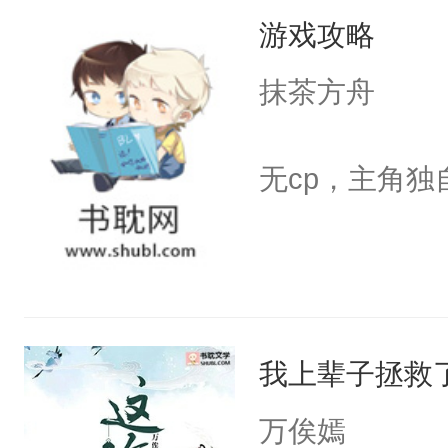
游戏攻略
义，他决定参
凌，帮助女主
抹茶方舟
按自己的理解
有血缘的弟弟
无cp，主角独
不喜欢我，是
意的校霸学生
其实我也可以
这是因为什么
的。本文是万
我上辈子拯救
美。
万俟嫣