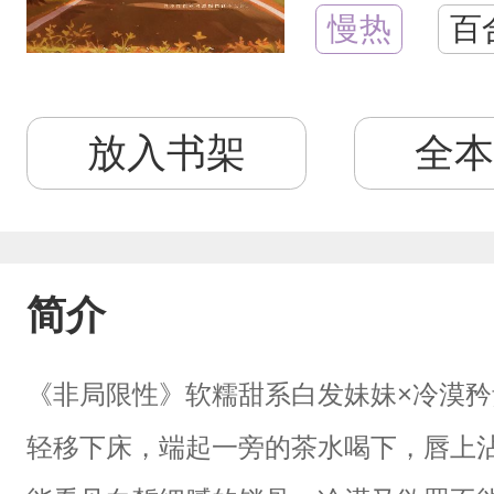
慢热
百
放入书架
全本
简介
《非局限性》软糯甜系白发妹妹×冷漠
轻移下床，端起一旁的茶水喝下，唇上