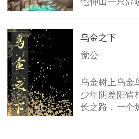
他伸出一只温
起…”“别哭。
十七岁，与小
珠，“我强吻
出了小哥哥，
好骗的苏鹿不
乌金之下
致许泺华以为
的队长！还是经
山白山茶花中
觉公
机！见鬼怂的
见人便爱，而
文指南：1、
心，经年发酵
乌金树上乌金
2、双向奔赴
喜欢面对死亡
少年阴差阳错
久，一切都是
流氓攻
长之路，一个
嘿～3、会涉
跚前行；二十
机缘巧合成婚