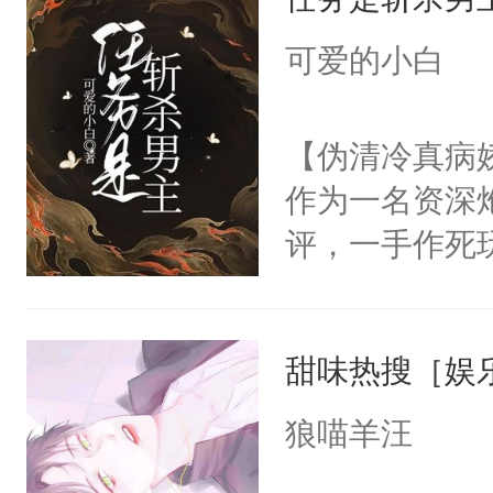
唐霁：……—
守着自家小白
可爱的小白
女星骂骂咧咧，
拒绝绯闻捆绑
【伪清冷真病
可以在小雨点
作为一名资深
点牛逼.jpg
评，一手作死
的女明星，最
然而今日，他
傅翊！这不科学
第十七次因着
羽毛：男神牛掰
甜味热搜［娱
了，系统崩溃
E】——【架
圣母男主，造
狼喵羊汪
三次元。】【
岂是那么容易