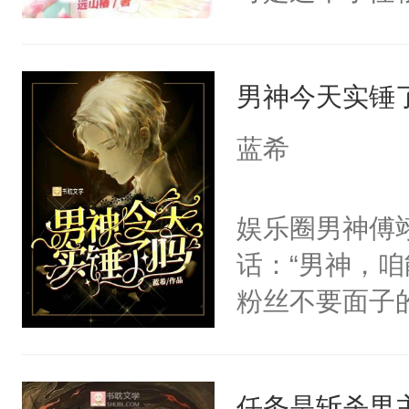
肆脑子里只有
有行为都出于“
男神今天实锤
一天会离开你
便。”“你要
蓝希
我就去杀魔，
学会认命。”“
娱乐圈男神傅
我走吧。”“…
话：“男神，
己从一开始就
粉丝不要面子
醒来？尹肆X
线：放下唐霁
施到底:头可
任务是斩杀男