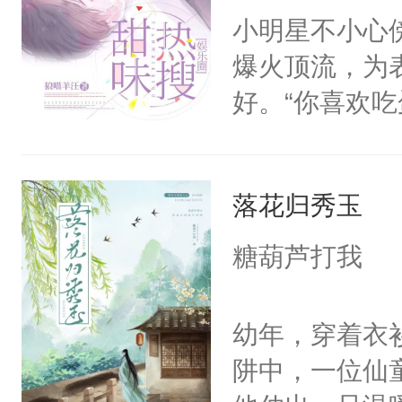
身为炮灰的职
小明星不小心
一统任重而道
爆火顶流，为
会毒打，他不
好。“你喜欢吃
的新身份。季
能喝冰咖啡。”
时宜的心软是
鹿送温暖送关
一些事，让他
落花归秀玉
他，只是，景
冷漠。某天，
糖葫芦打我
是自己强吻了
泪。“我…我喜
幼年，穿着衣
不想和我谈恋
阱中，一位仙
语着，“强吻了