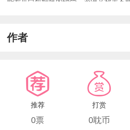
能看见白皙细腻的锁骨，冷漠又欲罢不
头，正好对视上十安松惺的眸子，乖娇可
看着她的精致的唇珠，眼神迷离。“想亲
作者
去，软软的，甜的像棉花糖，很轻，或
来的吻使她耳尖泛红，嗔怪的推了推竹楠
了顿，突然紧紧抱住她，羞涩的说道：“
论。”并不排除绝对清醒同神予以论。—
风不止，春常存。雪花纷纷，滑过人的
推荐
打赏
片空白，没有尽头。
0
票
0
耽币