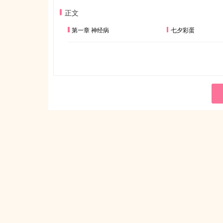
正文
第一章 神经病
七夕彩蛋