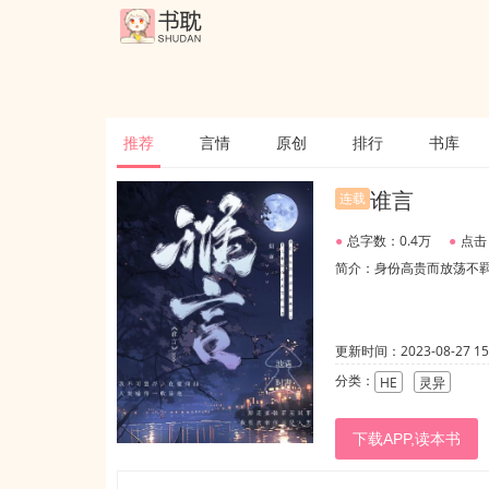
推荐
言情
原创
排行
书库
谁言
连载
●
总字数：0.4万
●
点击
简介：身份高贵而放荡不
更新时间：2023-08-27 15:
分类：
HE
灵异
下载APP,读本书