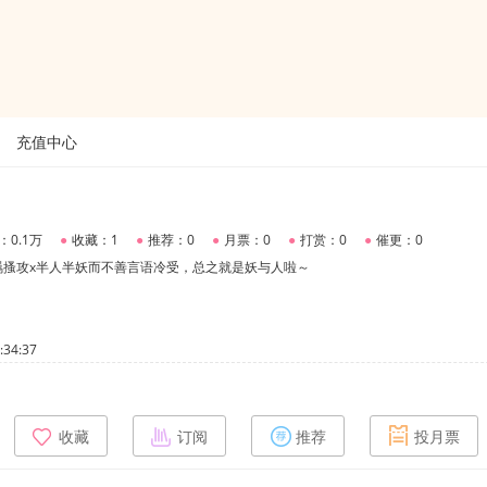
充值中心
：0.1万
●
收藏：1
●
推荐：0
●
月票：0
●
打赏：0
●
催更：0
羁搔攻x半人半妖而不善言语冷受，总之就是妖与人啦～
34:37
收藏
订阅
推荐
投月票