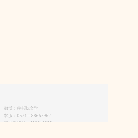
微博：@书耽文学
客服：0571—88667962
问题反馈群：630611933
版权业务联系人-淡风 QQ：
3614922414（加好友请备注合作来意）