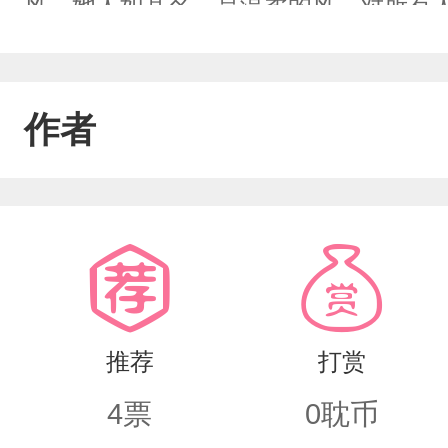
风，她人如其名，是温柔的风，对所有
收起张牙舞爪和脾气，逐渐变得沉稳。
名其妙地一去再去。//流星擦过夜空，
作者
奔向的终点。急切的鸟被晚风安抚，他
息。曾经的他一定不能明白风为什么要
今现实给他当头一棒，他大梦初醒却为
不等于她很幸福，她依旧渴望解脱，向
推荐
打赏
4
票
0
耽币