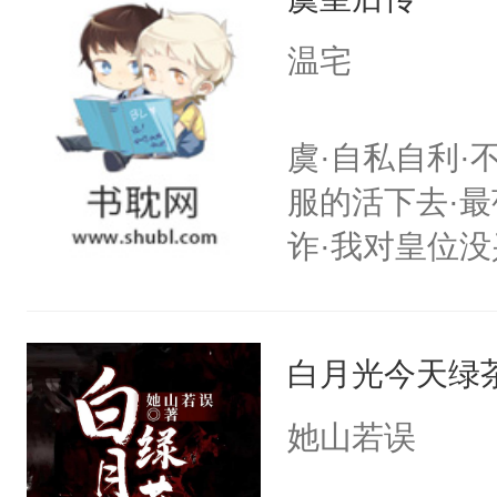
自己和他们再
信，终于如愿
温宅
闪耀的星星。
虞·自私自利·
服的活下去·最
诈·我对皇位没
其实是工具人
姐怎么办？当
白月光今天绿
重生开挂把自
搭伙过日子。
她山若误
围大体上是和