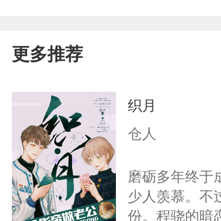
更多推荐
织月
仓人
磨砺多年终于
少人羡慕。不
份。程骁的暗