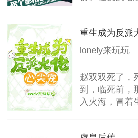
候，程老爷子
人一定不要对
重生成为反派
纪人看着保守
挑了几件性感
lonely来玩玩
发挥到了极致
戚恩的信息，
赵双双死了，
狗滚吧。]程骁
到，临死前，
已发出，但被对
入火海，冒着
在心底的爱意
定要看清人心
虞皇后传