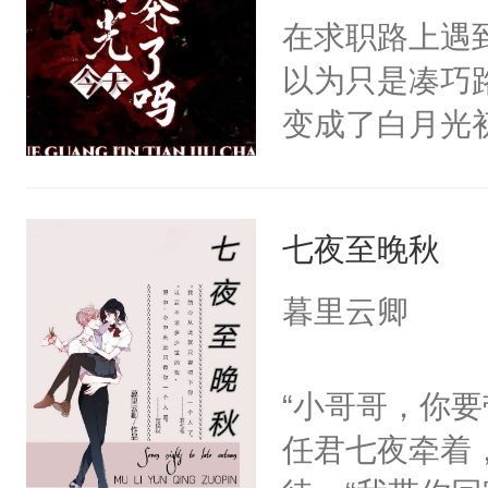
正经宫斗选手
在求职路上遇
以为只是凑巧
变成了白月光
为对方是来看
的逼近下死马
七夜至晚秋
领证。遇到前
消息是求职成
暮里云卿
不久的前任？“
任，是老公。
“小哥哥，你
续在公司上班
任君七夜牵着
游。正好可以