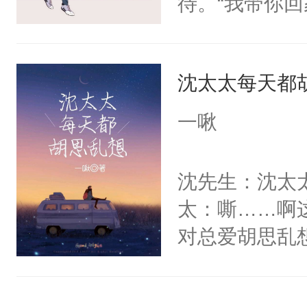
待。“我带你
南：1V1/双
心，自己有了
都是背景板，
丢了。”小宫
强/HE
沈太太每天都
我会一辈子护
母亲教过他，
一啾
负，要一辈子
子里因为有你
沈先生：沈太
有你而幸福，
太：嘶……啊
跪下，拿出准
对总爱胡思乱
人。“君哥哥
断升温？认真
的，不，不止
脑补摄影师
想到君七夜会