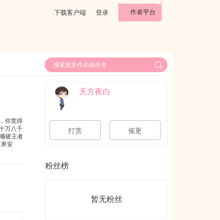
作者平台
下载客户端
登录
天方夜白
，你觉得
十万八千
打赏
催更
嘴硬王者
三界安
鬼地，骷
司南逸展
粉丝榜
一时的玩
此展开。
定掐死
，回答了
暂无粉丝