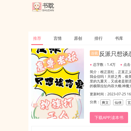
推荐
言情
原创
排行
书库
反派只想谈
连载
●
总字数：1.4万
●
点击
简介：根正苗红，正直正义
我会信吗！天骄之秀，俊美
里的九重天，又或者是那
的极限拉扯内容大概:神
宁，或是亦可能再次引发
更新时间：2023-07-25 16:
息岛寻找弑神枪的下落，一
开了猛烈的攻式。+++是
分类：
爽文
仙侠
玄
乐，一时的冲动。还是实
小剧场:醋精侯雁琛威胁司
你！而那一天，昏迷过去
下载APP,读本书
足足三百遍。