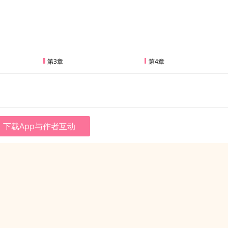
第3章
第4章
下载App与作者互动