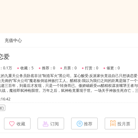
充值中心
恋爱
：0.1万
●
收藏：5
●
推荐：0
●
月票：0
●
打赏：0
●
催更：0
的九重天公务员卧底非法“制造军火”黑公司。某心酸受:反派家伙竟说自己只想谈恋爱
无俦的“军火公司”魔老板倒追神族打工人。醋精攻:我以为我们之间的距离是隔了一个
流逝三百年，到最后才发现，只是一个转身而已。傲娇眦睚受vs醋精权谋攻嘴犟王者与
魔大战，魔祖即弑神枪陨世。万年之后，弑神枪竟重现于世。一场关乎神族生死存亡，
神魔大战的重任，交于了九重天公务员司南逸身上。+司南逸被委派往三界之外的西荒
16:42
次谈话，一次露脸，一次任务，司南逸竟意外深得反派大boss侯雁琛的欢心，且对
鬼亦是魔的反派大boss？持有弑神枪是否意图为祸天下苍生的大boss，是一时兴起，
幻
打实存在着亵读神仙的想法?一场双高智商的极限拉扯和八百个心眼子的较量的故事就
南逸道:我说过，若是那一天你我鱼水之时，你嘴里喊的却是另外一个男人名字，我一
的司南逸，嘴里不断喊着另外一个男人名字……足足三百遍……侯雁琛眼眶通红搂紧了他
收藏
订阅
推荐
投月票