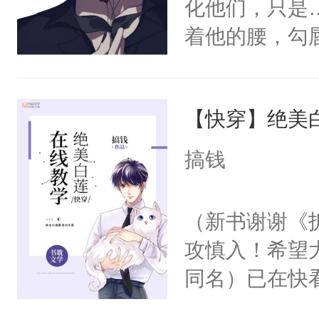
化他们，只是
着他的腰，勾
角落，捏着他
尝尝。”当红
【快穿】绝美
来，给老公亲
用力——为你
搞钱
糖专业户，不
（新书谢谢《
攻慎入！希望
同名）已在快
叭！】1V1