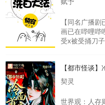
赋予
人，突然醒悟
顾云去到大冀
问题二：废后
朝，一个从未
【同名广播剧
卫天还没亮，
为三种性别。
画已在哔哩哔
腰：“陛下，
构与男子相同
受x被受捅刀
不好了！”“那
了一颗红色的
派，他的任务
扣到怀里，安
得不开始在后
一位合适的男
顶替白莲花的
人，最终坐上
【都市怪谈】
病，一个个的
小白莲：“嘤嘤
上了还是无动
胡说，我没碰
契灵
力跟男主称兄
这是你舅妈，快
间变脸背叛他
不愧是大佬，
世界观：人存