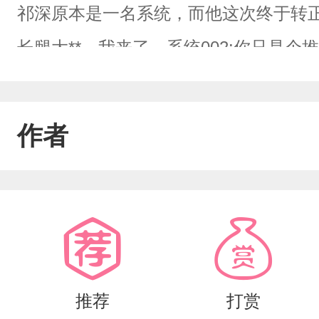
祁深原本是一名系统，而他这次终于转正
长腿大**，我来了。系统002:你只是
垃圾任务毁我人生。可系统没料到的是，
先招惹我的，怎么能逃走呢。娇气omeg
作者
好。人鱼王子:别想跑，不然你是知道后
对我好一点。主神:听说祁深终于用积分
001:祁深一得到躯体后，立马就去申请
什么?万人迷?醋意大发的主神动用权力
心，因此将自己也送进了任务世界，成
推荐
打赏