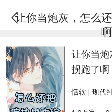
让你当炮灰，怎么还
啊
让你当炮
拐跑了啊
恬软 | 现代