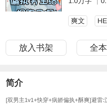
1.0万字
0
爽文
HE
放入书架
全本
简介
[双男主1v1+快穿+病娇偏执+酥爽]避