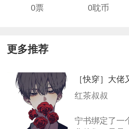
0
票
0
耽币
更多推荐
［快穿］大佬
红茶叔叔
宁书绑定了一