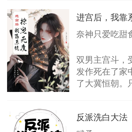
统界里面有个
进宫后，我靠
成为所有白莲
I，他们决定
奈神只爱吃甜
学子，莫之阳
莲花可不止有
双男主宫斗，
点脑袋，看着
发作死在了家
常见问题一：
了大冀恒朝。
教科书版：“
己的世界，并
样。”莫之阳
王名为云胤，
母的微笑：“
反派洗白大法
惜被人暗害，
留看着面前这
绝。主神知晓