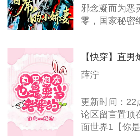
的恶事他都对
悉，嗷？这不
邪念凝而为恶
一个权力滔天
可以先看仙帝
零，国家秘密
右男主又报复
士，以武力、
个世界了。直
界分三性：男
他说：【您需
【快穿】直男
子嗣）。盘龙
年，存活下来
孤独成性，被
薛泞
再说一遍。】
貌美送花郎，
世界苟活十年。
嘴硬心软、宠
更新时间：2
他才发现：他的
论区留言置顶
氓，本体是全
面世界1【你
来想逗逗人类
长大的竹马，