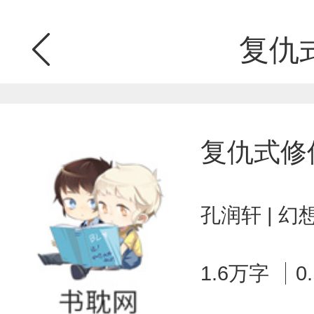
复仇
复仇式修
孔润轩 | 
1.6万字
0