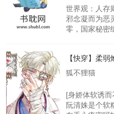
间变脸背叛他
世界观：人存
的恶事他都对
邪念凝而为恶
一个权力滔天
零，国家秘密
右男主又报复
士，以武力、
个世界了。直
界分三性：男
他说：【您需
【快穿】柔弱
子嗣）。盘龙
年，存活下来
孤独成性，被
狐不狸猫
再说一遍。】
貌美送花郎，
世界苟活十年。
嘴硬心软、宠
[身娇体软诱而
他才发现：他的
阮清姝是个软
氓，本体是全