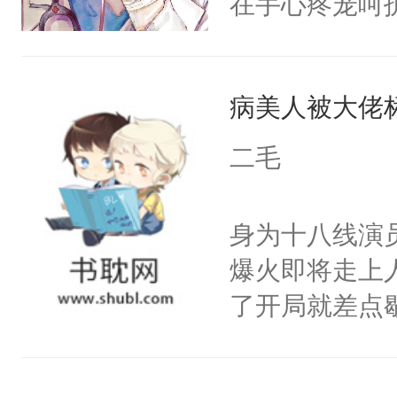
在手心疼宠呵
来想逗逗人类
美强惨系统”。
到油盐不进。
任务目标爱上
本来只想成家
病美人被大佬
任务完成。”阮
只对他温柔。
上，别说追了
二毛
至恶鬼神×冷
小宿主被病态
善；他是冷，
腰被大掌死死
身为十八线演
只为你，守尽
啊……我该怎
爆火即将走上
你，才拥有家
小少爷被血族
了开局就差点
人×最强鬼神
破少年雪腻纤
进医院抢救—
者文风写实派
人，好甜……
而他是个体弱
奇的宝子们误
嫩柔软的腰腹