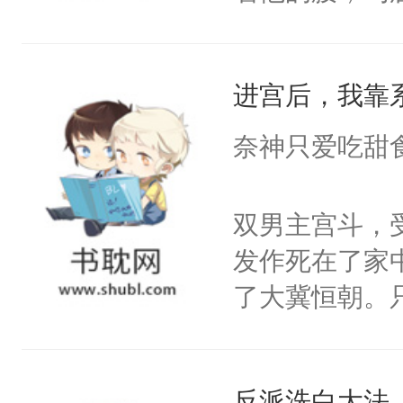
角落，捏着他
尝尝。”当红
进宫后，我靠
来，给老公亲
用力——为你
奈神只爱吃甜
糖专业户，不
双男主宫斗，
发作死在了家
了大冀恒朝。
己的世界，并
王名为云胤，
反派洗白大法