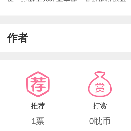
族，这时天空红光大放，甚至艳过极光
空，在集体怒吼一声后化为四团能量进
引得无数人类强者叹为观止，更是有神
作者
下的叶族更加出名，几乎人尽皆知。这
的家族再加上自己这变态的天赋，随随
不起任何兴趣，一心只想摆烂。只因我上
快要研究出可以增加寿命的顶级药物时，
死于非命这一世我决定摆烂，就算上天
推荐
打赏
赋，还有顶级系统我也无动于衷，因为
1
票
0
耽币
很是了解，所以便也不想过多掺合，还