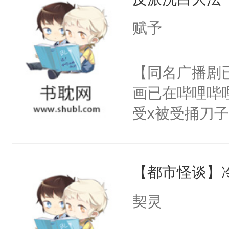
惜被人暗害，
绝。主神知晓
赋予
顾云去到大冀
朝，一个从未
【同名广播剧
为三种性别。
画已在哔哩哔
构与男子相同
受x被受捅刀
了一颗红色的
派，他的任务
得不开始在后
一位合适的男
人，最终坐上
【都市怪谈】
病，一个个的
上了还是无动
契灵
力跟男主称兄