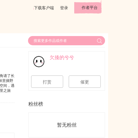
作者平台
下载客户端
登录
欠揍的兮兮
角请了长
林里摘野
打赏
催更
空间，遇
里之旅
粉丝榜
暂无粉丝