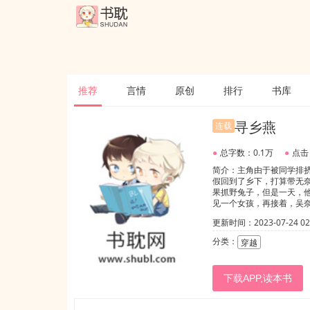
推荐
言情
原创
排行
书库
寻乡燕
连载
●
总字数：0.1万
●
点击
简介：主角由于被同学排
假回到了乡下，打算带无奈
果抓野兔子，但是一天，
见一个女孩，再接着，吴
更新时间：2023-07-24 02:
分类：
穿越
下载APP,读本书