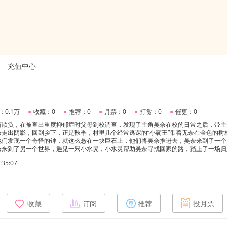
充值中心
：0.1万
●
收藏：0
●
推荐：0
●
月票：0
●
打赏：0
●
催更：0
挤欺负，在被查出重度抑郁症时父母到校调查，发现了主角吴奈在校的日常之后，带主
走出阴影，回到乡下，正是秋季，村里几个经常逃课的“小霸王”带着无奈在金色的树
他们发现一个奇怪的钟，就这么悬在一块巨石上，他们将吴奈推进去，吴奈来到了一个
奈来到了另一个世界，遇见一只小水灵，小水灵帮助吴奈寻找回家的路，踏上了一场归
35:07
收藏
订阅
推荐
投月票