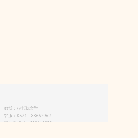
微博：@书耽文学
客服：0571—88667962
问题反馈群：630611933
版权业务联系人-淡风 QQ：
3614922414（加好友请备注合作来意）