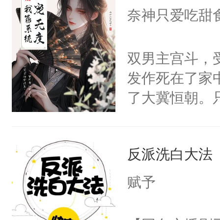
I，他们决定
奈神只爱吃甜
学子，莫之阳
莲花可不止有
双男主宫斗，
点脑袋，看着
发作死在了家
常见问题一：
了大冀恒朝。
教科书版：“
己的世界，并
样。”莫之阳
王名为云胤，
母的微笑：“
反派洗白大法
惜被人暗害，
留看着面前这
绝。主神知晓
赋予
人，突然醒悟
顾云去到大冀
问题二：废后
朝，一个从未