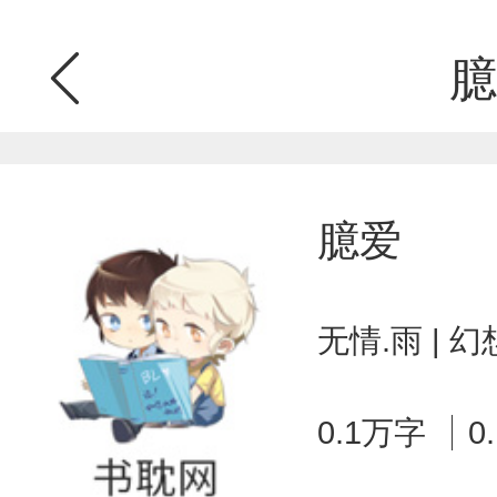
臆
臆爱
无情.雨 | 
0.1万字
0