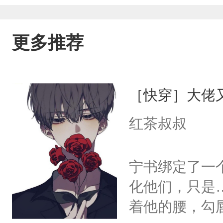
更多推荐
［快穿］大佬
红茶叔叔
宁书绑定了一
化他们，只是
着他的腰，勾