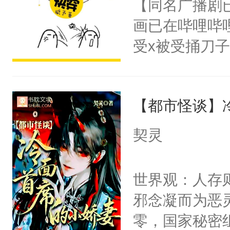
【同名广播剧
卫天还没亮，
为三种性别。
画已在哔哩哔
腰：“陛下，
构与男子相同
受x被受捅刀
不好了！”“那
了一颗红色的
派，他的任务
扣到怀里，安
得不开始在后
一位合适的男
顶替白莲花的
人，最终坐上
【都市怪谈】
病，一个个的
小白莲：“嘤嘤
上了还是无动
胡说，我没碰
契灵
力跟男主称兄
这是你舅妈，快
间变脸背叛他
不愧是大佬，
世界观：人存
的恶事他都对
悉，嗷？这不
邪念凝而为恶
一个权力滔天
可以先看仙帝
零，国家秘密