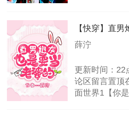
右男主又报复
士，以武力、
个世界了。直
界分三性：男
他说：【您需
【快穿】直男
子嗣）。盘龙
年，存活下来
孤独成性，被
薛泞
再说一遍。】
貌美送花郎，
世界苟活十年。
嘴硬心软、宠
更新时间：2
他才发现：他的
论区留言置顶
氓，本体是全
面世界1【你
来想逗逗人类
长大的竹马，
到油盐不进。
抢了你要给竹
本来只想成家
入住你家，愤