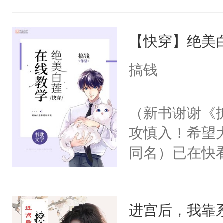
角落，捏着他
尝尝。”当红
【快穿】绝美
来，给老公亲
用力——为你
搞钱
糖专业户，不
（新书谢谢《
攻慎入！希望
同名）已在快
叭！】1V1
统界里面有个
进宫后，我靠
成为所有白莲