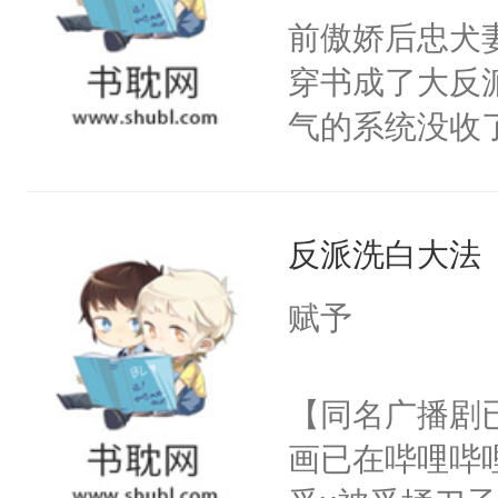
朝，一个从未
前傲娇后忠犬
卫天还没亮，
为三种性别。
穿书成了大反
腰：“陛下，
构与男子相同
气的系统没收
不好了！”“那
了一颗红色的
成了没用的废
扣到怀里，安
得不开始在后
说他可怜，却
顶替白莲花的
人，最终坐上
反派洗白大法
用见人，因为
小白莲：“嘤嘤
言神龙见首不
胡说，我没碰
赋予
想见人。没有
这是你舅妈，快
名蛇蛇，跟人
不愧是大佬，
【同名广播剧
不知道，那小
悉，嗷？这不
画已在哔哩哔
头，魔尊墨宴
可以先看仙帝