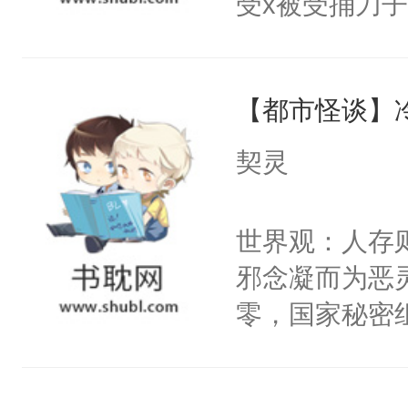
受x被受捅刀
宴：柳折枝你
派，他的任务
飞魄散！第二
一位合适的男
们竟然欺负你
【都市怪谈】
病，一个个的
宴：要不你跟
上了还是无动
契灵
来……“蛇蛇
力跟男主称兄
好，别人都想
间变脸背叛他
世界观：人存
堂魔尊……行
的恶事他都对
邪念凝而为恶
位，当日就抢
一个权力滔天
零，国家秘密
神偏执：不许
右男主又报复
士，以武力、
腿，把你锁在
个世界了。直
界分三性：男
有人养？还有
他说：【您需