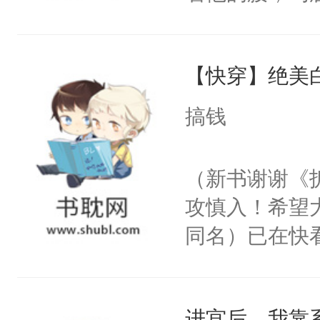
角落，捏着他
尝尝。”当红
【快穿】绝美
来，给老公亲
用力——为你
搞钱
糖专业户，不
（新书谢谢《
攻慎入！希望
同名）已在快
叭！】1V1
统界里面有个
进宫后，我靠