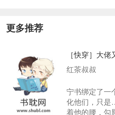
起来真好看，老婆做什么都是对的。手下:神
了......大佬:没事，他开心就好大佬
更多推荐
家神后跑了，神主也不见了......哎
理运行呐！回来呀！(PS:攻受已婚，
［快穿］大佬
对老婆软)
红茶叔叔
宁书绑定了一
化他们，只是
着他的腰，勾