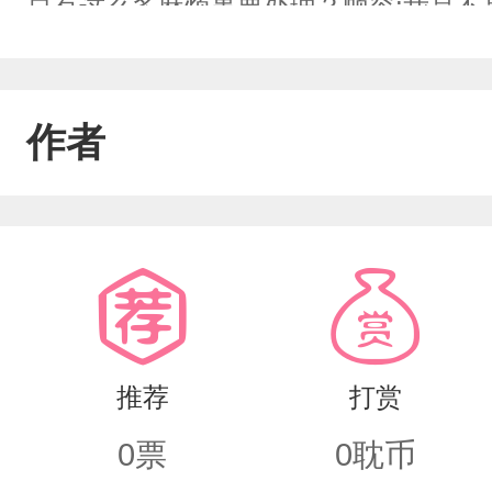
总有这么多麻烦事要处理？顾容:我是不
是这种！容哥哥请继续用这种看垃圾的
是他是屑美人唉～世界一:穿成替身文的
作者
你粉丝！啊啊啊啊啊啊！偶像好美！呜呜，美哭
不对？小替身:容哥哥！我带你手撕白莲
容:谢邀，我只是来度假的。世界二:穿
欧尼酱康我康我！我爱你！～顾容投过去
啊啊呜呜呜，他看我了，他看我了，我死
推荐
打赏
四:(筹划中)(在考虑要不要更多的世界
0
票
0
耽币
关注着自己的小娇妻。顾容在世界里浪到