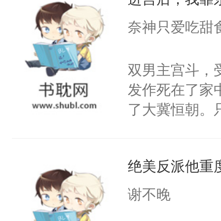
成为所有白莲
I，他们决定
奈神只爱吃甜
学子，莫之阳
莲花可不止有
双男主宫斗，
点脑袋，看着
发作死在了家
常见问题一：
了大冀恒朝。
教科书版：“
己的世界，并
样。”莫之阳
王名为云胤，
母的微笑：“
绝美反派他重
惜被人暗害，
留看着面前这
绝。主神知晓
谢不晚
人，突然醒悟
顾云去到大冀
问题二：废后