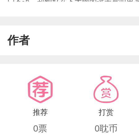
门不迈，却刚好在下大雨的这天被叫出
萧氏集团继承人，年仅20岁便拥有亿万
身，就算末世来临也抹平不了他的棱角。
作者
异能虚构
推荐
打赏
0
票
0
耽币