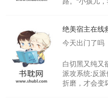
路。“小孩儿
吗？众人瞳孔
普通的向导，
眼神危险。阿米
了，全球唯一
他不知道眼前
好香啊，可他
多病、如花一
当年舍命救他
绝美宿主在线
知）“好、好啊.
找江时朝麻烦
因为城外，足
只要他不杀我
潮中，想让他
今天出门了吗
类的存亡悬于
他时，阿米：
般幽深又如天
第三条路？
脖子时，阿米
一切。令世人
白切黑又纯又
笑：“对，想吃了你
巧。它们朝着
派攻系统:反
得及吗？（P
奉他为王。江时
折磨，才会变
每天用牛奶面
排:1、身高
郁白:好的，
明是个27岁
2、身娇体弱
反派就在你旁
斗力爆表只想
艺好攻3、双洁