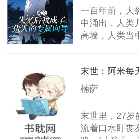
相遇了。坏消
一百年前，大
救了他。坏消
中涌出，人类
时慕可以救他
高墙，人类当
颈:“咬我一口
夜人组织，以
人揽进怀里，
为了制造对抗
糊，差点被搞
末世：阿米每
甸计划”——
含着眼泪，缓
好是唯一成功
楠萨
时慕的人都知
一切污染的逆
碰。为此国家
命围剿他的守
末世里，27
小祖宗把自己
之心，放他一
流着口水盯丧
时慕问:我家
终身五感混乱