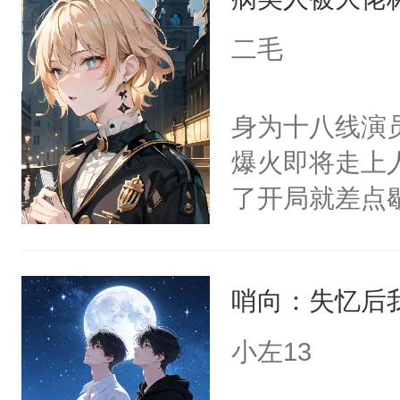
后，竟然是为
拥住了日思夜
二毛
身为十八线演
爆火即将走上
了开局就差点
进医院抢救—
而他是个体弱
哨向：失忆后
躺的小菜鸡的事
家捧在手心里
小左13
兵余时慕，来