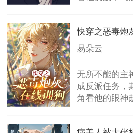
角落，捏着他
尝尝。”当红
快穿之恶毒炮
来，给老公亲
用力——为你
易朵云
糖专业户，不
无所不能的主
成反派任务，
角看他的眼神
只为了让小主
为了给娇气小
病美人被大佬