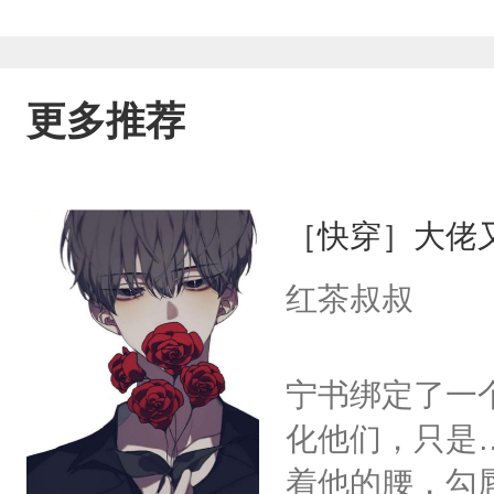
更多推荐
［快穿］大佬
红茶叔叔
宁书绑定了一
化他们，只是
着他的腰，勾