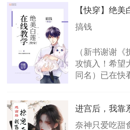
【快穿】绝美
来，给老公亲
用力——为你
搞钱
糖专业户，不
（新书谢谢《
攻慎入！希望
同名）已在快
叭！】1V1
统界里面有个
进宫后，我靠
成为所有白莲
I，他们决定
奈神只爱吃甜