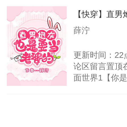
界分三性：男
他说：【您需
【快穿】直男
子嗣）。盘龙
年，存活下来
孤独成性，被
薛泞
再说一遍。】
貌美送花郎，
世界苟活十年。
嘴硬心软、宠
更新时间：2
他才发现：他的
论区留言置顶
氓，本体是全
面世界1【你
来想逗逗人类
长大的竹马，
到油盐不进。
抢了你要给竹
本来只想成家
入住你家，愤
只对他温柔。
在转学生手上