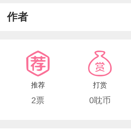
作者
推荐
打赏
2
票
0
耽币