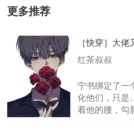
更多推荐
［快穿］大佬
红茶叔叔
宁书绑定了一
化他们，只是
着他的腰，勾
角落，捏着他
尝尝。”当红