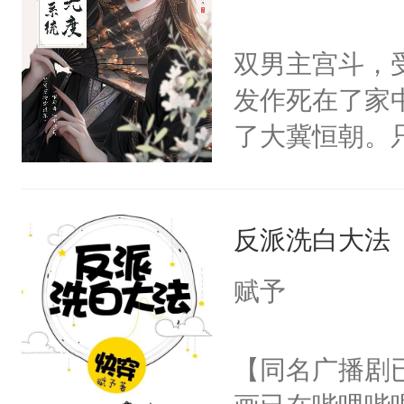
学子，莫之阳
莲花可不止有
双男主宫斗，
点脑袋，看着
发作死在了家
常见问题一：
了大冀恒朝。
教科书版：“
己的世界，并
样。”莫之阳
王名为云胤，
母的微笑：“
反派洗白大法
惜被人暗害，
留看着面前这
绝。主神知晓
赋予
人，突然醒悟
顾云去到大冀
问题二：废后
朝，一个从未
【同名广播剧
卫天还没亮，
为三种性别。