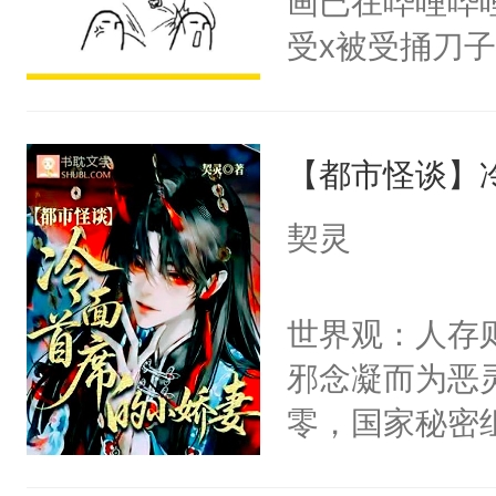
画已在哔哩哔
腰：“陛下，
构与男子相同
受x被受捅刀
不好了！”“那
了一颗红色的
派，他的任务
扣到怀里，安
得不开始在后
一位合适的男
顶替白莲花的
人，最终坐上
【都市怪谈】
病，一个个的
小白莲：“嘤嘤
上了还是无动
胡说，我没碰
契灵
力跟男主称兄
这是你舅妈，快
间变脸背叛他
不愧是大佬，
世界观：人存
的恶事他都对
悉，嗷？这不
邪念凝而为恶
一个权力滔天
可以先看仙帝
零，国家秘密
右男主又报复
士，以武力、
个世界了。直