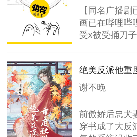
朝，一个从未
【同名广播剧
卫天还没亮，
为三种性别。
画已在哔哩哔
腰：“陛下，
构与男子相同
受x被受捅刀
不好了！”“那
了一颗红色的
派，他的任务
扣到怀里，安
得不开始在后
一位合适的男
顶替白莲花的
人，最终坐上
绝美反派他重
病，一个个的
小白莲：“嘤嘤
上了还是无动
胡说，我没碰
谢不晚
力跟男主称兄
这是你舅妈，快
间变脸背叛他
不愧是大佬，
前傲娇后忠犬
的恶事他都对
悉，嗷？这不
穿书成了大反
一个权力滔天
可以先看仙帝