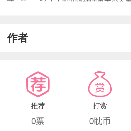
我。”“……”2.人人都知道他叶束大少
为付出百分之二百的耐心，带着三分坑
笔直的教授。可他精心准备的告白，换来
作者
吧。”叶束心灰意冷，对他说：“好啊，你
再见时已是三年后的校庆晚会上，已是
问：“哎，你小子，当初是洛教授教出来
认识。”说不认识就不认识。真香的洛白
转，洛白也学会了死缠烂打温水煮青蛙
推荐
打赏
心攻&性子慢受
0
票
0
耽币