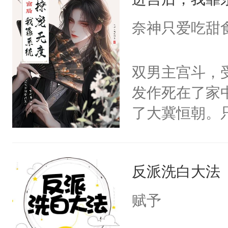
成为所有白莲
I，他们决定
奈神只爱吃甜
学子，莫之阳
莲花可不止有
双男主宫斗，
点脑袋，看着
发作死在了家
常见问题一：
了大冀恒朝。
教科书版：“
己的世界，并
样。”莫之阳
王名为云胤，
母的微笑：“
反派洗白大法
惜被人暗害，
留看着面前这
绝。主神知晓
赋予
人，突然醒悟
顾云去到大冀
问题二：废后