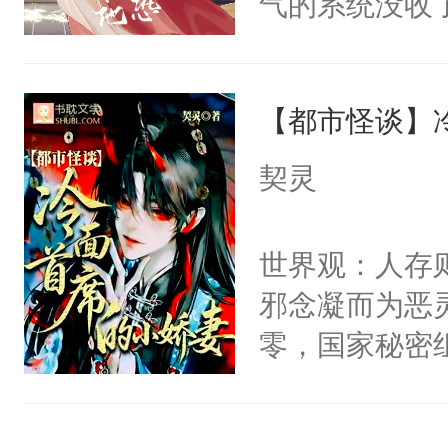
气的系统没收
右男主又报复
成了没用的废
个世界了。直
说他可怜，却
他说：【您需
【都市怪谈】
用见人，因为
年，存活下来
言神龙见首不
契灵
再说一遍。】
想见人。没有
世界苟活十年。
名蛇蛇，跟人
世界观：人存
不知道，那小
邪念凝而为恶
头，魔尊墨宴
零，国家秘密
宴：柳折枝你
士，以武力、
飞魄散！第二
界分三性：男
们竟然欺负你