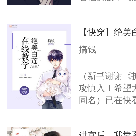
角落，捏着他
尝尝。”当红
【快穿】绝美
来，给老公亲
用力——为你
搞钱
糖专业户，不
（新书谢谢《
攻慎入！希望
同名）已在快
叭！】1V1
统界里面有个
进宫后，我靠