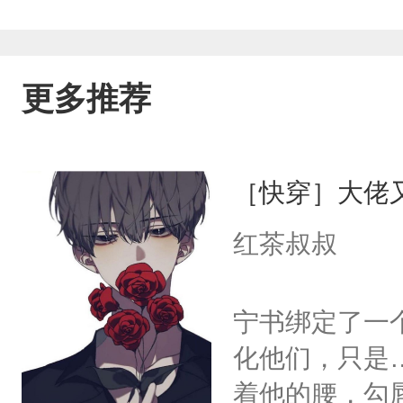
更多推荐
［快穿］大佬
红茶叔叔
宁书绑定了一
化他们，只是
着他的腰，勾