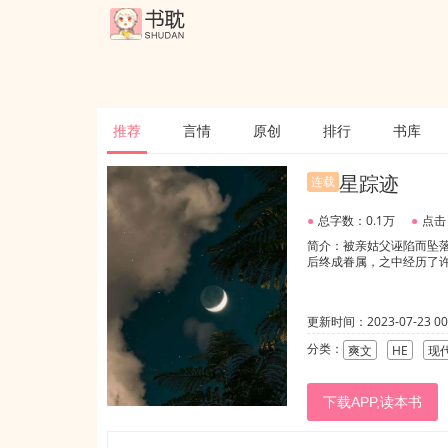
推荐
言情
原创
排行
书库
星踪迹
连载
●
总字数：0.1万
●
点击
简介：被亲姑父诬陷而坠
后终成眷属，之中经历了许
更新时间：2023-07-23 00:
分类：
爽文
HE
现
下载APP,读本书