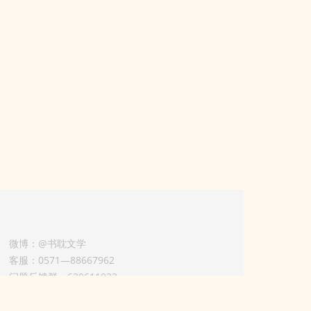
微博：@书耽文学
客服：0571—88667962
问题反馈群：630611933
版权业务联系人-淡风 QQ：
3614922414（加好友请备注合作来意）