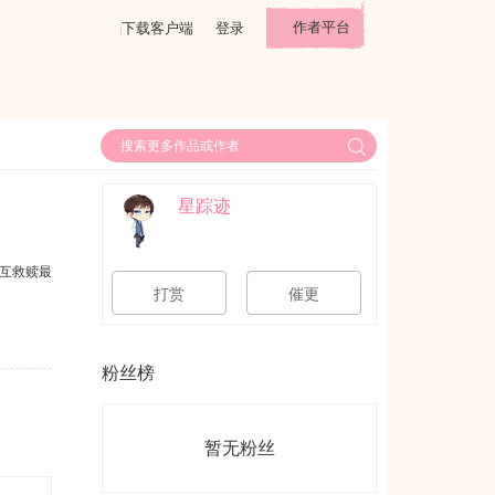
作者平台
下载客户端
登录
星踪迹
互救赎最
打赏
催更
粉丝榜
暂无粉丝