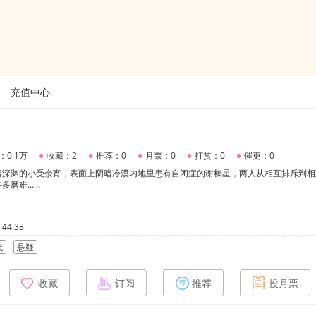
充值中心
：0.1万
●
收藏：2
●
推荐：0
●
月票：0
●
打赏：0
●
催更：0
落深渊的小受余宵，表面上阴暗冷漠内地里患有自闭症的谢榛星，两人从相互排斥到相
多磨难……
44:38
代
悬疑
收藏
订阅
推荐
投月票