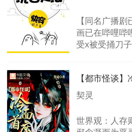
学子，莫之阳
莲花可不止有
【同名广播剧
点脑袋，看着
画已在哔哩哔
常见问题一：
受x被受捅刀
教科书版：“
派，他的任务
样。”莫之阳
一位合适的男
母的微笑：“
【都市怪谈】
病，一个个的
留看着面前这
上了还是无动
契灵
人，突然醒悟
力跟男主称兄
问题二：废后
间变脸背叛他
世界观：人存
卫天还没亮，
的恶事他都对