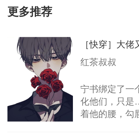
更多推荐
［快穿］大佬
红茶叔叔
宁书绑定了一
化他们，只是
着他的腰，勾
角落，捏着他
尝尝。”当红