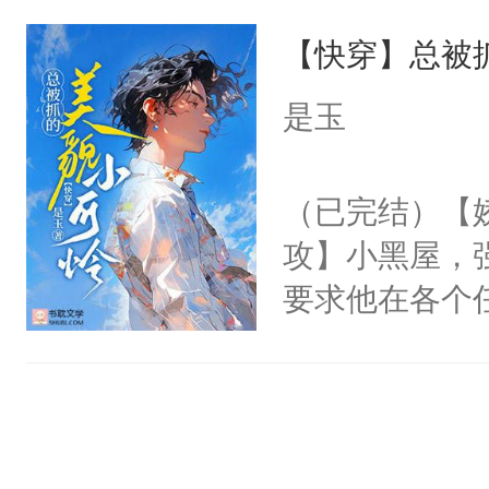
抢了你要给竹
本来只想成家
【快穿】总被
入住你家，愤
只对他温柔。
在转学生手上
是玉
至恶鬼神×冷
2【你是从大
善；他是冷，
学生，为了追
（已完结）【
只为你，守尽
想到，青梅第
攻】小黑屋，
你，才拥有家
舍友，你暗搓
要求他在各个
人×最强鬼神
不懂方言，你
世界，他任务
者文风写实派
诉对方是夸赞
对劲……患有
奇的宝子们误
沐浴露、洗衣
床上搂抱住他
误以为，你暗
的影帝弯腰凑