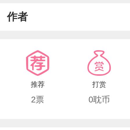
作者
推荐
打赏
2
票
0
耽币