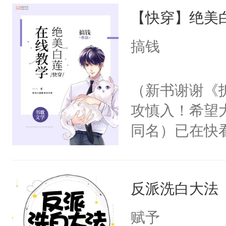
【快穿】绝美
来，给老公亲
用力——为你
搞钱
糖专业户，不
（新书谢谢《
攻慎入！希望
同名）已在快
叭！】1V1
统界里面有个
反派洗白大法
成为所有白莲
I，他们决定
赋予