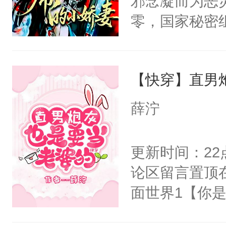
邪念凝而为恶
腰：“陛下，
一个权力滔天
零，国家秘密
不好了！”“那
右男主又报复
士，以武力、
扣到怀里，安
个世界了。直
界分三性：男
顶替白莲花的
他说：【您需
【快穿】直男
子嗣）。盘龙
小白莲：“嘤嘤
年，存活下来
孤独成性，被
胡说，我没碰
薛泞
再说一遍。】
貌美送花郎，
这是你舅妈，快
世界苟活十年。
嘴硬心软、宠
不愧是大佬，
更新时间：2
他才发现：他的
悉，嗷？这不
论区留言置顶
氓，本体是全
可以先看仙帝
面世界1【你
来想逗逗人类
长大的竹马，
到油盐不进。