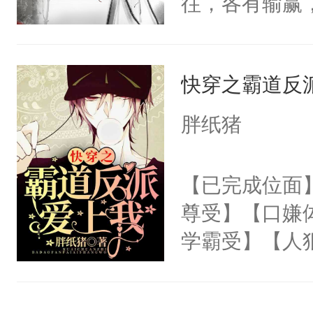
往，各有输赢
每天用牛奶面
笔，不喜左上
人愿，景殊这
明是个27岁
（黑色版）：
敌国细作一事
斗力爆表只想
权，非独家
快穿之霸道反
送到敌国用来
大的异能者攻
室。北邺太子
胖纸猪
愿，合起来就
将人扫地出门
【已完成位面
已亲密地要共
尊受】【口嫌
之又玄。他曾
学霸受】【人
他折腰。但景
街主播受】【
的心性与气节
冷教授】【病
也要踩着刀尖