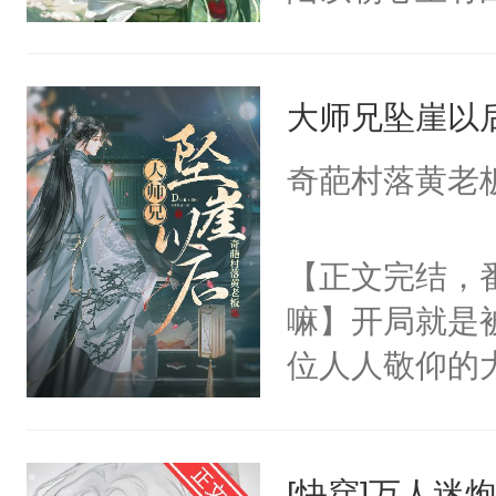
星。强迫也好
们人前恩爱甜
大师兄坠崖以
情，他以为，
夜祁砚清缩在
奇葩村落黄老
乐。”陆以朝
了。”祁砚清
【正文完结，
死。”.祁砚
嘛】开局就是
什么不能是他
位人人敬仰的
次死都不想输
中，被魔尊南
绑在同一根绳
然最后捡回来
谁？”“楚星你
[快穿]万人迷