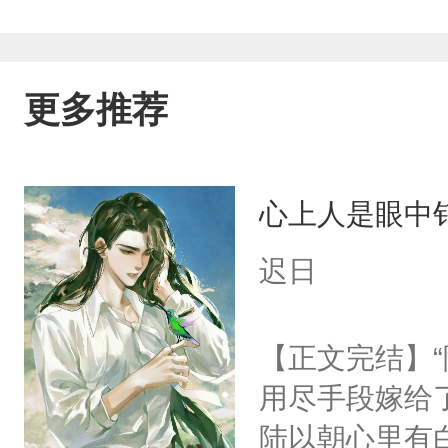
更多推荐
心上人是眼中钉
迟日
【正文完结】
用尽手段嫁给了
陆以朝心里有