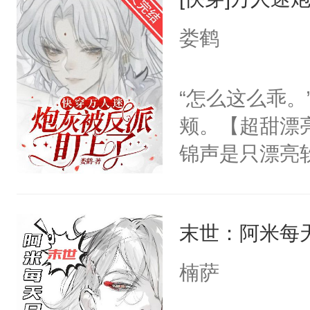
要在病痛中度
以朝的注视，
消失在夜空中
娄鹤
了，最后一次对
发霉了许久，
砚清被找到的
定！他要死外
“怎么这么乖
塞。陆以朝痛
个被废的这么
颊。【超甜漂
以朝啊，我来
轮椅，从家里
锦声是只漂亮
距，抓着乱糟
的夜晚离家出
统，从此他被
都不要我了，
快乐的风餐露
声鼓起勇气和
我……”——
椅漂移，和野
末世：阿米每
清冷少爷指尖
【非渣攻贱受
地的束林秋，
哑：“衣服穿
洁，先虐后甜
楠萨
了。那个男人
我。”病娇反
子贴贴。我见