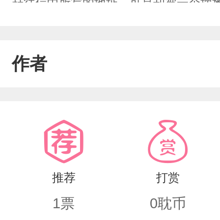
赶往信中所写的地址，可是却被一个摆
失了，我大失所望，找了一间酒店住了
多方打听下，才发现那正是爷爷信中写的
作者
里我发现了爷爷存在过的痕迹，但是却
推荐
打赏
1
票
0
耽币