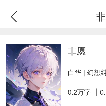
非
非愿
白华 | 幻想
0.2万字
0