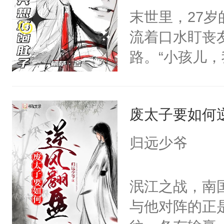
腕间，俯身在
末世里，27
魔尊南北寒被
跑，关起来。
流着口水盯丧
椅的男人给收
腕，眸中诡谲
路。“小孩儿
体统！结果装
里。”后来，
眼神危险。阿米
香香贴贴呜呜
将他抱起，“
好香啊，可他
是因为他才坐
宠文，1v1双
废太子要如何
知）“好、好啊.
林秋那双清透
只要他不杀我
火葬场虽迟但到
归远少爷
他时，阿米：
好了你的伤，
脖子时，阿米
果之后，我可
泯江之战，南
笑：“对，想吃了你
秋1v1双洁h
与他对阵的正
得及吗？（P
恳，受会恢复