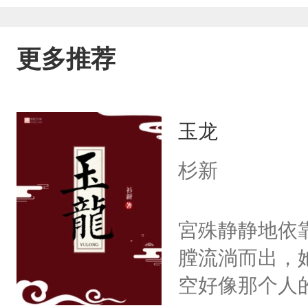
更多推荐
玉龙
杉新
宮殊静静地依
膛流淌而出，
空好像那个人