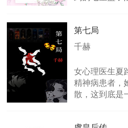
全侯之女武流
魄打碎，意外
第七局
重生，莫星星
体，在莫星星
千赫
武流苏父兄皆
流苏容貌冠绝
女心理医生夏
宫宴上见到三
精神病患者，
竭虑，但异域
散，这到底是
宴包裹里，有
否能找到答案
正妃位置。武
期待。女强男
武流苏势要查
虞皇后传