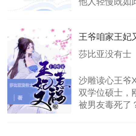
他人轻慢既如
局。”
上，好像越发
王爷咱家王妃
莎比亚没有士
沙雕读心王爷
双学位硕士，
被男友毒死了
么没面子，更想
魂”的日子里