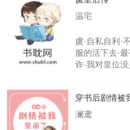
忙，武流苏帮
温宅
经起伏，在成
手。但武流苏
虞·自私自利·
炆对自己始终
服的活下去·最
最后关头帮赵
诈·我对皇位没
其实是工具人
姐怎么办？当
穿书后剧情被
重生开挂把自
搭伙过日子。
澜鸢
围大体上是和