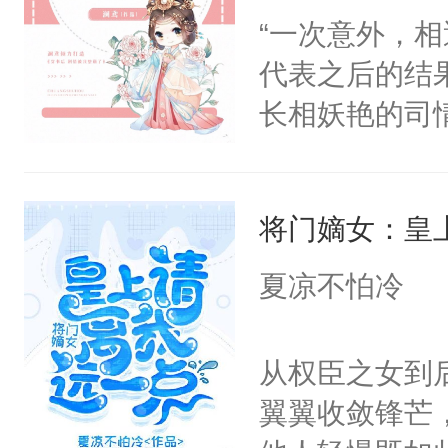
正经宫斗选手
“一次意外，
代表之后的结
长相妖艳的司
斐尘＊漫骂，
意而为，得知
将门嫡女：皇
宜，在经历各
却因龙契的存
夏凉不怕冷
派，从而改变
眸，眼眶湿润
从权臣之女到
一定给你一个
翼翼收敛锋芒
了她一下，“