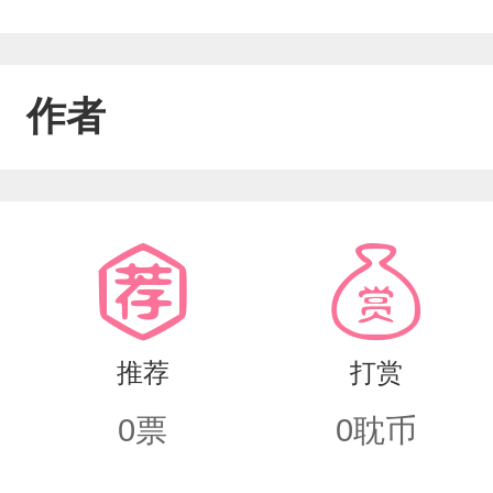
作者
推荐
打赏
0
票
0
耽币