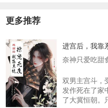
更多推荐
进宫后，我靠
奈神只爱吃甜
双男主宫斗，
发作死在了家
了大冀恒朝。