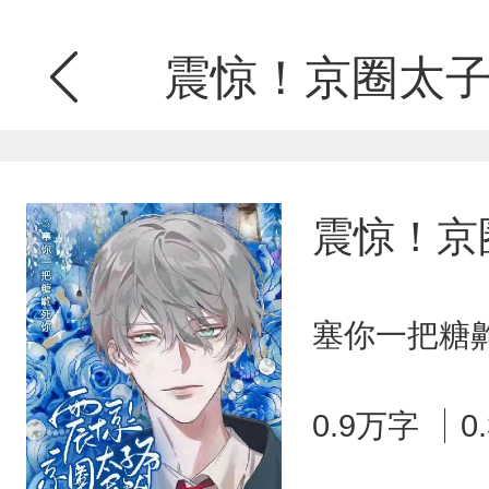
震惊！京圈太子爷
震惊！京
塞你一把糖齁
0.9万字
0