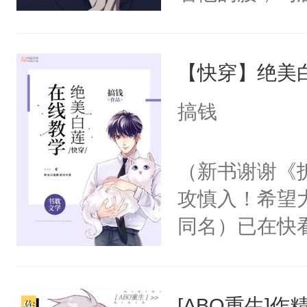
角落，捏着他
尝尝。”当红
【快穿】绝美
来，给老公亲
用力——为你
搞钱
糖专业户，不
（新书谢谢《
攻慎入！希望
同名）已在快
叭！】1V1
统界里面有个
[ABO重生]