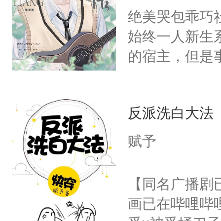
成功进化为“
绝美哭包乖巧社
卫天还没亮，
干干净净。最
始终一人新生
腰：“陛下，
揽，不行咱们
的宿主，但是
不好了！”“那
揽：“……”
个社恐小哭包
扣到怀里，安
的每一年，江
宿主，元宝只
顶替白莲花的
还揣了崽儿。
反派洗白大法
你，打他一巴
小白莲：“嘤嘤
过，他眼睁睁
右脸欠踹$￥#
胡说，我没碰
赋予
点变得冰冷。
白嫩嫩一看就
这是你舅妈，快
含有生子攻不
前，抬手摸了
不愧是大佬，
【同名广播剧
差逻辑废，心
句：“魂淡！”元
悉，嗷？这不
画已在哔哩哔
血：可爱，想
可以先看仙帝