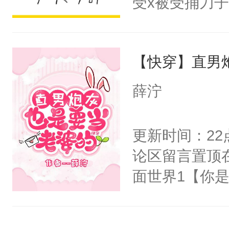
受x被受捅刀
阴恻恻的看着
派，他的任务
招惹我的，你
一位合适的男
点头：“你自
【快穿】直男
病，一个个的
谁！”反正有
上了还是无动
薛泞
打工的！小世
力跟男主称兄
码，泪水还没
间变脸背叛他
更新时间：2
了！尼玛！到
的恶事他都对
论区留言置顶
一个权力滔天
面世界1【你
右男主又报复
长大的竹马，
个世界了。直
抢了你要给竹
他说：【您需