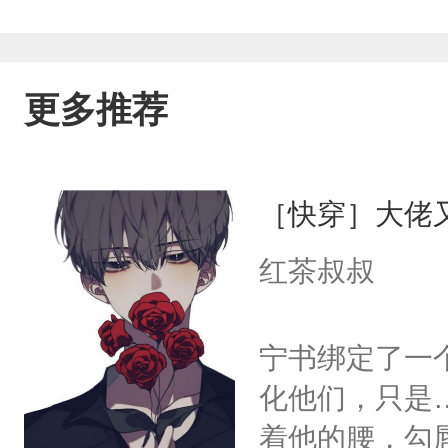
更多推荐
［快穿］大佬
红茶叔叔
宁书绑定了一
化他们，只是
着他的腰，勾