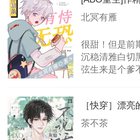
成为所有白莲
I，他们决定
北冥有雁
学子，莫之阳
莲花可不止有
很甜！但是前
点脑袋，看着
沉稳清雅白切黑
常见问题一：
弦生来是个爹
教科书版：“
揽，也没抱多
样。”莫之阳
到某天，江揽
母的微笑：“
［快穿］漂亮
试。”“陆弦，
留看着面前这
懂江揽的意图
茶不茶
人，突然醒悟
打这个明天脚
问题二：废后