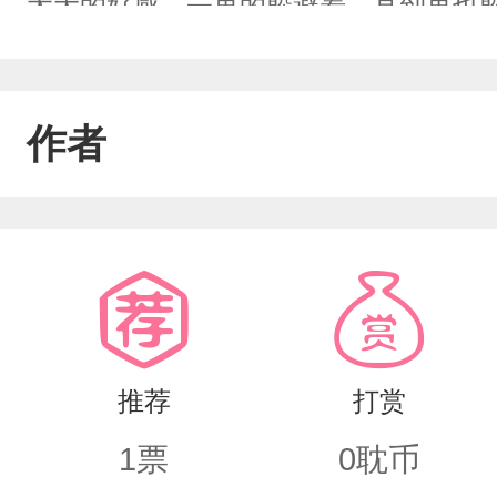
太大的好感，一再的躲避着，直到再也
架，在地下室里囚禁了两年……落徐云:
什么？我身上有走哪点值得你喜欢你的地
作者
他，轻声在落徐云耳边暧昧说道:“不能
不会放手。”……he甜文，极限拉扯，放
推荐
打赏
1
票
0
耽币