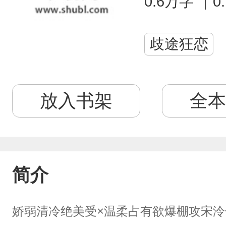
0.6万字
0
歧途狂恋
放入书架
全本
简介
娇弱清冷绝美受×温柔占有欲爆棚攻宋