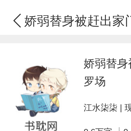
娇弱替身被赶出家
娇弱替身
罗场
江水柒柒 |