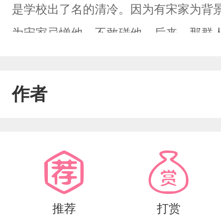
是学校出了名的清冷。因为有宋家为背
为宋家忌惮他，不敢碰他。后来，那群
身，没有后台，任何人都可以亵渎可以
玩弄的人也不占少数。直到有一天，一
作者
的去路声音充满了居高临下的怜悯:“宋
顾一下你。”所有人都在看宋泠的笑话。
穿着价格不菲的西装，气质卓绝。轻轻地
回事？”所有人都震惊了！？不是说宋泠
不敢招惹的沈家大佬是怎么回事？！
推荐
打赏