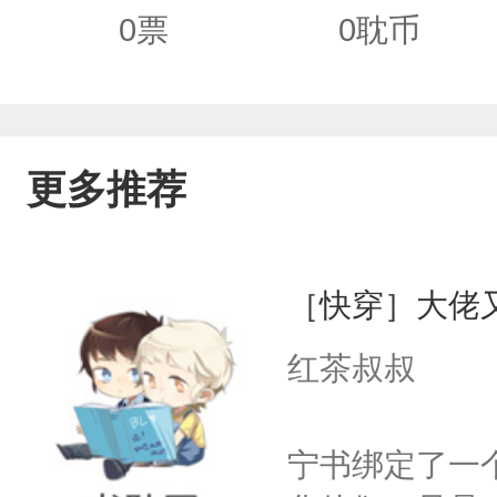
0
票
0
耽币
更多推荐
［快穿］大佬
红茶叔叔
宁书绑定了一