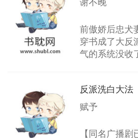
谢不晚
人，突然醒悟
顾云去到大冀
问题二：废后
朝，一个从未
前傲娇后忠犬
卫天还没亮，
为三种性别。
穿书成了大反
腰：“陛下，
构与男子相同
气的系统没收
不好了！”“那
了一颗红色的
成了没用的废
扣到怀里，安
得不开始在后
说他可怜，却
顶替白莲花的
人，最终坐上
反派洗白大法
用见人，因为
小白莲：“嘤嘤
言神龙见首不
胡说，我没碰
赋予
想见人。没有
这是你舅妈，快
名蛇蛇，跟人
不愧是大佬，
【同名广播剧