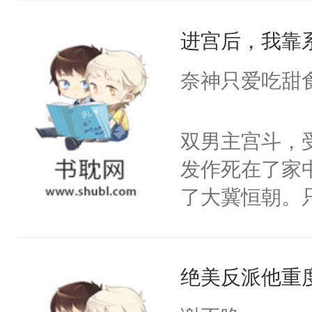
统界里面有个
进宫后，我靠
成为所有白莲
I，他们决定
奈神只爱吃甜
学子，莫之阳
莲花可不止有
双男主宫斗，
点脑袋，看着
发作死在了家
常见问题一：
了大冀恒朝。
教科书版：“
己的世界，并
样。”莫之阳
王名为云胤，
母的微笑：“
绝美反派他重
惜被人暗害，
留看着面前这
绝。主神知晓