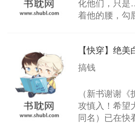
化他们，只是
着他的腰，勾
角落，捏着他
尝尝。”当红
【快穿】绝美
来，给老公亲
用力——为你
搞钱
糖专业户，不
（新书谢谢《
攻慎入！希望
同名）已在快
叭！】1V1