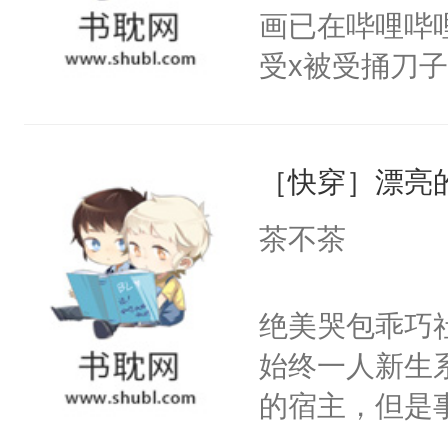
不知道，那小
悉，嗷？这不
画已在哔哩哔
头，魔尊墨宴
可以先看仙帝
受x被受捅刀
宴：柳折枝你
派，他的任务
飞魄散！第二
一位合适的男
们竟然欺负你
［快穿］漂亮
病，一个个的
宴：要不你跟
上了还是无动
茶不茶
来……“蛇蛇
力跟男主称兄
好，别人都想
间变脸背叛他
绝美哭包乖巧社
堂魔尊……行
的恶事他都对
始终一人新生
位，当日就抢
一个权力滔天
的宿主，但是
神偏执：不许
右男主又报复
个社恐小哭包
腿，把你锁在